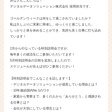
みなさんこんにちは！
ラ
デジタルデータソリューション株式会社 採用担当です。
イ
ン】
ゴールデンウィークは何をして過ごされていましたか？
|
私は久しぶりに実家に帰省し、ゆっくりと過ごしました。
ベ
しっかりと体を休めることができ、気持ち良く仕事に打ち込め
ン
チ
ています！
ャ
ー・
2月から行なっている特別説明会ですが、
成
毎年多くの就活生にご参加いただいてます！
長
5月特別説明会の日程を追加しましたので、
企
スケジュールが合えばぜひご参加ください！
業
か
ら
【特別説明会でこんなことを話します！】
ス
・デジタルデータソリューションが成長している理由とは？
カ
・10年連続国内No.1のワケ
ウ
・家庭から警察まで、多くの人から「ありがとう」と感謝され
ト
る仕事とは？
が
・会社が大切にしている理念とは？
届