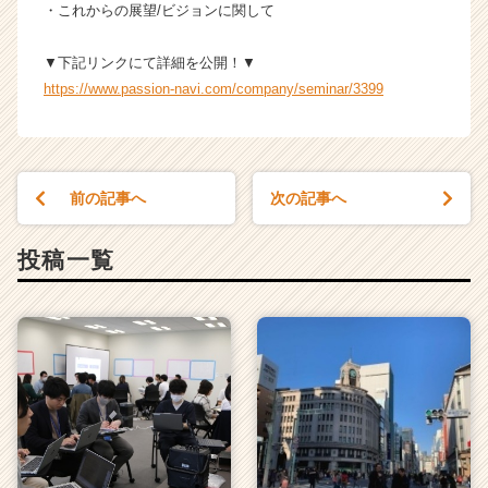
・これからの展望/ビジョンに関して
く
就
活
▼下記リンクにて詳細を公開！▼
サ
https://www.passion-navi.com/company/seminar/3399
イ
ト
チ
ア
キ
前の記事へ
次の記事へ
ャ
リ
投稿一覧
ア
（C
h
e
e
r
C
a
r
e