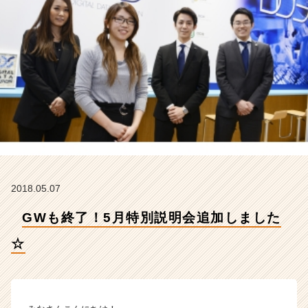
【デ
ジ
タ
ル
デ
ー
タ
ソ
リ
ュ
ー
シ
ョ
2018.05.07
ン
株
GWも終了！5月特別説明会追加しました
式
会
☆
社
の
タ
イ
ム