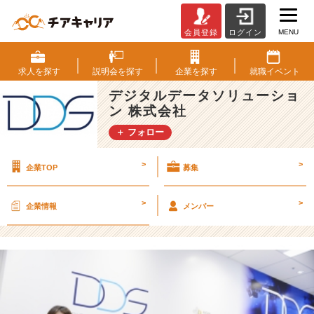
MENU
会員登録
ログイン
G
W
も
求人を
探す
説明会を
探す
企業を
探す
就職
イベント
終
デジタルデータソリューショ
了！
ン 株式会社
5
月
＋ フォロー
特
別
>
>
企業TOP
募集
説
明
会
>
>
企業情報
メンバー
追
加
し
ま
し
た
☆