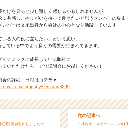
葉だけを見ると少し難しく感じるかもしれませんが、
念に共感し、やりがいを持って働きたいと思うメンバーの集ま
メンバーは文系出身から会社の中心となり活躍しています。
ている人の役に立ちたい」という思い。
加速している中でより多くの需要が生まれてきます。
ダイナミックに成長している弊社に
っていただけたら、ぜひ説明会にお越しください！
明会の詳細・日程はコチラ▼
on-navi.com/company/seminar/3399
次の記事へ
月特別説明会追加しました☆
「社内テニスサークル」の様