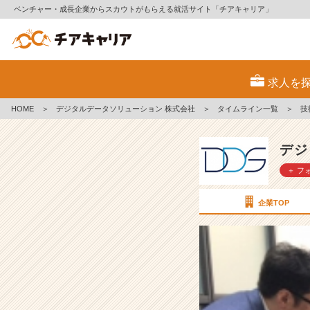
ベンチャー・成長企業からスカウトがもらえる就活サイト「チアキャリア」
技
術
求人を
ミ
ー
HOME
＞
デジタルデータソリューション 株式会社
＞
タイムライン一覧
＞
技
テ
ィ
ン
デジ
グ
＋ フ
を
開
催
企業TOP
し
ま
し
た！
【デ
ジ
タ