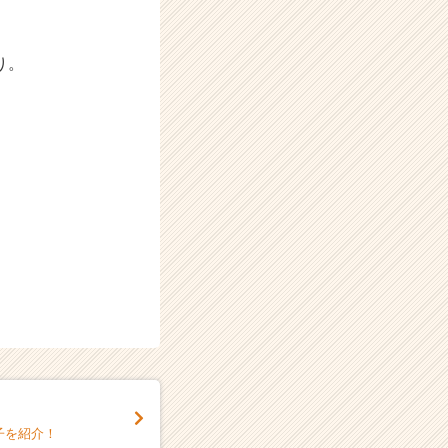
り。
子を紹介！