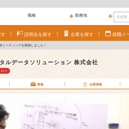
探す
説明会を
探す
企業を
探す
就職
イ
術ミーティングを開催しました！
タルデータソリューション 株式会社
ォロー
募集
企業情報