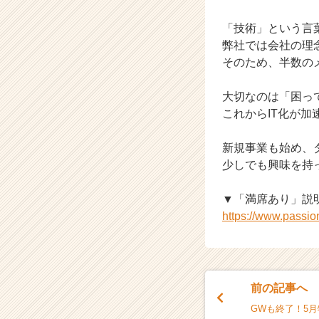
サ
「技術」という言
イ
ト
弊社では会社の理
チ
そのため、半数の
ア
キ
大切なのは「困っ
ャ
これからIT化が
リ
ア
新規事業も始め、
（C
h
少しでも興味を持
e
e
▼「満席あり」説
r
https://www.passi
C
a
r
e
e
前の記事へ
r）
GWも終了！5