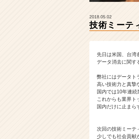
ン】
|
ベ
2018.05.02
ン
技術ミーテ
チ
ャ
ー・
成
長
先日は米国、台湾
企
データ消去に関す
業
か
弊社にはデータト
ら
高い技術力と真摯
ス
国内では10年連
カ
これからも業界ト
ウ
ト
国内だけに止まら
が
届
く
次回の技術ミーテ
就
少しでも社会貢献
活