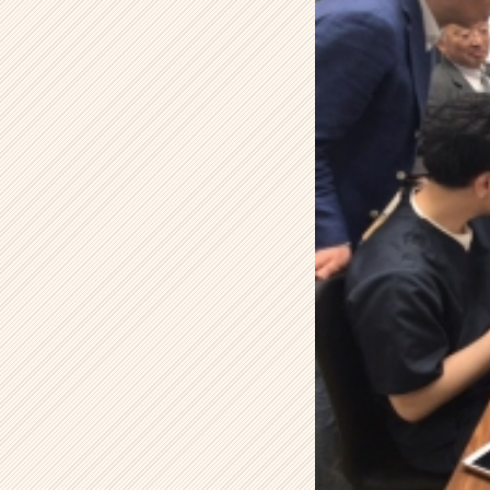
ル
デ
ー
タ
ソ
リ
ュ
ー
シ
ョ
ン
株
式
会
社
の
タ
イ
ム
ラ
イ