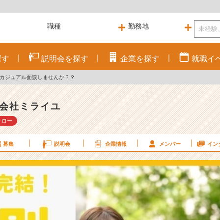
探す
説明会を
探す
企業を
探す
就職
イ
とカジュアル面談しませんか？？
会社ミライユ
ォロー
募集
説明会
企業情報
メンバー
イン