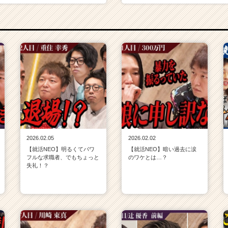
2026.02.05
2026.02.02
【就活NEO】明るくてパワ
【就活NEO】暗い過去に涙
フルな求職者、でもちょっと
のワケとは…？
失礼！？