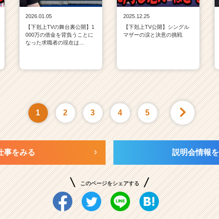
2026.01.05
2025.12.25
【下剋上TVの舞台裏公開】1
【下剋上TV公開】シングル
000万の借金を背負うことに
マザーの涙と決意の挑戦
なった求職者の現在は…
1
2
3
4
5
仕事をみる
説明会情報を
このページをシェアする