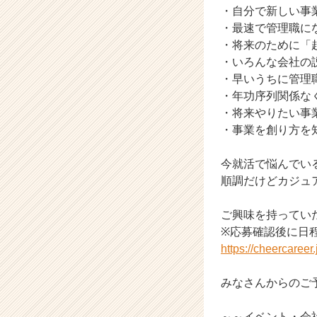
・自分で新しい事
ト
・最速で管理職に
チ
ア
・将来のために「
キ
・いろんな会社の
ャ
・早いうちに管理
リ
・年功序列関係な
ア
・将来やりたい事
（C
・事業を創り方を
h
e
e
今就活で悩んでい
r
順調だけどカジュ
C
a
ご興味を持ってい
r
※応募確認後に日
e
https://cheercaree
e
r）
みなさんからのご
～～イベント・会