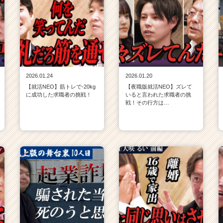
2026.01.24
2026.01.20
【就活NEO】筋トレで-20kg
【夜職版就活NEO】ズレて
に成功した求職者の挑戦！
いると言われた求職者の挑
戦！その行方は…