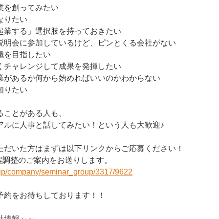
業を創ってみたい
なりたい
起業する」選択肢を持っておきたい
説明会に参加しているけど、ピンとくる会社がない
職を目指したい
くチャレンジして成果を発揮したい
業があるが何から始めればいいのかわからない
知りたい
ることがある人も、
アルに人事と話してみたい！という人も大歓迎♪
ただいた方はまずは以下リンクからご応募ください！
程調整のご案内をお送りします。
r.jp/company/seminar_group/3317/9622
予約をお待ちしております！！
社情報～～