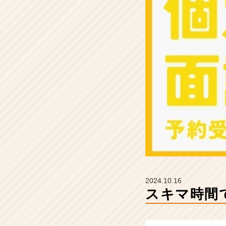
し
ま
せ
ん
か？？
【株
式
会
社
ミ
ラ
イ
ユ
の
タ
イ
ム
2024.10.16
ラ
スキマ時間
イ
ン】
|