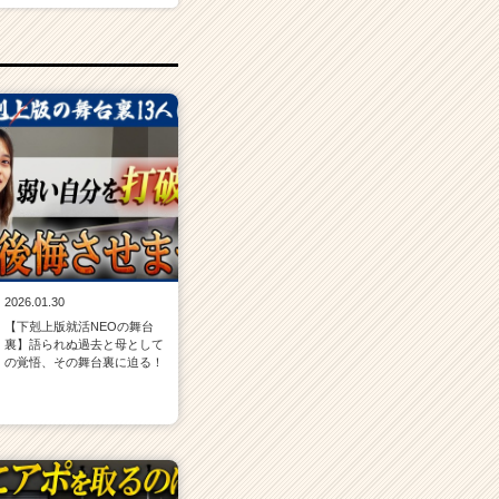
2026.01.30
【下剋上版就活NEOの舞台
裏】語られぬ過去と母として
の覚悟、その舞台裏に迫る！