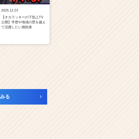
2025.12.23
【オカラッキーの下剋上TV
公開】学歴や地域の壁を越え
て活躍したい挑戦者
みる