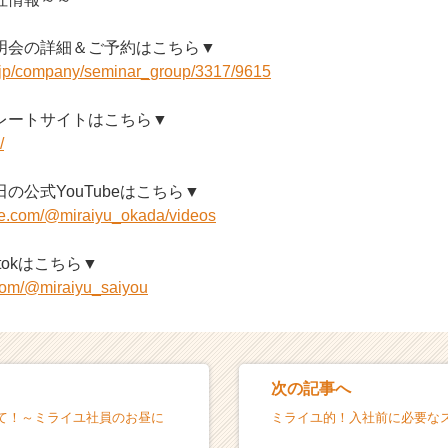
明会の詳細＆ご予約はこちら▼
r.jp/company/seminar_group/3317/9615
レートサイトはこちら▼
/
の公式YouTubeはこちら▼
be.com/@miraiyu_okada/videos
tokはこちら▼
.com/@miraiyu_saiyou
次の記事へ
て！～ミライユ社員のお昼に
ミライユ的！入社前に必要な