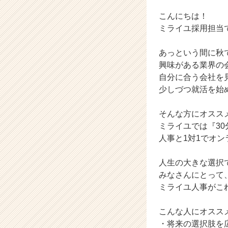
ベ
ン
こんにちは！
チ
ミライユ採用担当
ャ
ー・
あっという間に秋
成
興味がある業界の
長
自分に合う会社を
企
業
少しづつ就活を始
か
ら
そんな方にオスス
ス
ミライユでは『3
カ
人事と1対1でオ
ウ
ト
人生の大きな選択
が
届
みなさんにとって
く
ミライユ人事がこ
就
活
こんな人にオスス
サ
・将来の選択肢を
イ