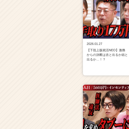
2026.01.27
【下剋上版就活NEO】激務
からの決断は吉と出るか凶と
出るか…！？