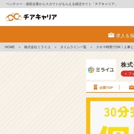
ベンチャー・成長企業からスカウトがもらえる就活サイト「チアキャリア」
ス
キ
求人を
マ
時
HOME
＞
株式会社ミライユ
＞
タイムライン一覧
＞
スキマ時間でOK！人事
間
で
O
株式
K！
＋ フ
人
事
と
企業TOP
カ
ジ
ュ
ア
ル
面
談