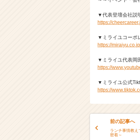
▼代表登壇会社説
https://cheercaree
▼ミライユコーポ
https://miraiyu.co.jp
▼ミライユ代表岡田
https://www.youtu
▼ミライユ公式Tik
https://www.tiktok
前の記事へ
ランチ事情教え
密着～