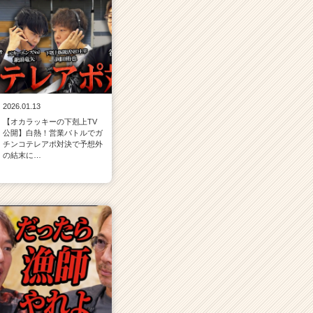
2026.01.13
【オカラッキーの下剋上TV
公開】白熱！営業バトルでガ
チンコテレアポ対決で予想外
の結末に…