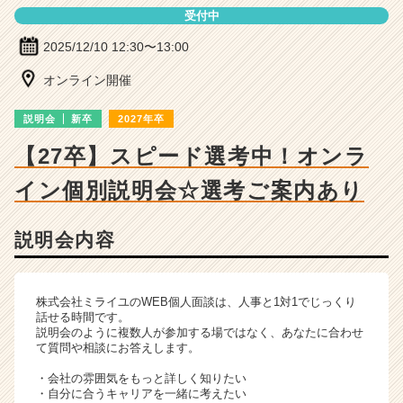
ー・
受付中
成
長
2025/12/10 12:30〜13:00
企
業
オンライン開催
か
ら
説明会
新卒
2027年卒
ス
【27卒】スピード選考中！オンラ
カ
ウ
イン個別説明会☆選考ご案内あり
ト
が
届
説明会内容
く
就
活
株式会社ミライユのWEB個人面談は、人事と1対1でじっくり
サ
話せる時間です。
イ
説明会のように複数人が参加する場ではなく、あなたに合わせ
ト
て質問や相談にお答えします。
チ
・会社の雰囲気をもっと詳しく知りたい
ア
・自分に合うキャリアを一緒に考えたい
キ