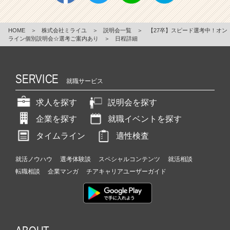
HOME
＞
株式会社ミライユ
＞
説明会一覧
＞
【27卒】スピード選考中！オン
ライン個別説明会☆選考ご案内あり
＞
日程詳細
SERVICE
就職サービス
求人を探す
説明会を探す
企業を探す
就職イベントを探す
タイムライン
適性検査
就活ノウハウ
選考体験談
スペシャルコンテンツ
就活相談
転職相談
企業マンガ
チアキャリアユーザーガイド