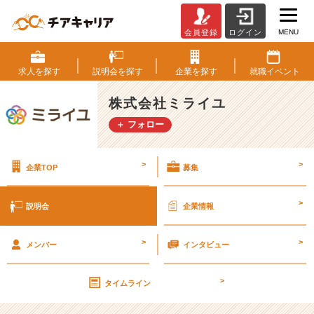
MENU
会員登録
ログイン
株
式
会
求人を
探す
説明会を
探す
企業を
探す
就職
イベント
社
ミ
株式会社ミライユ
ラ
＋ フォロー
イ
ユ
の
>
>
企業TOP
募集
説
明
会
>
説明会
企業情報
詳
細
>
>
|
メンバー
インタビュー
ベ
ン
>
タイムライン
チ
ャ