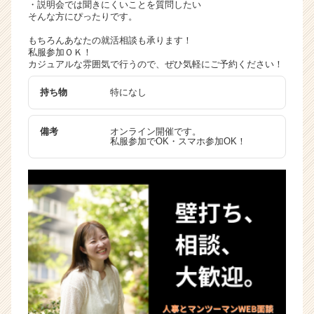
・説明会では聞きにくいことを質問したい
ャ
そんな方にぴったりです。
リ
もちろんあなたの就活相談も承ります！
ア
私服参加ＯＫ！
（C
カジュアルな雰囲気で行うので、ぜひ気軽にご予約ください！
h
e
持ち物
特になし
e
r
C
備考
オンライン開催です。
私服参加でOK・スマホ参加OK！
a
r
e
e
r）