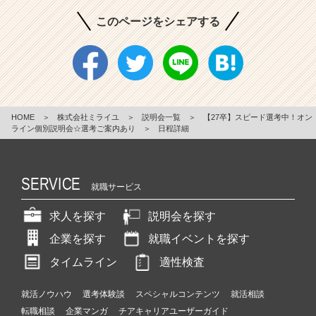
このページをシェアする
HOME
＞
株式会社ミライユ
＞
説明会一覧
＞
【27卒】スピード選考中！オン
ライン個別説明会☆選考ご案内あり
＞
日程詳細
SERVICE
就職サービス
求人を探す
説明会を探す
企業を探す
就職イベントを探す
タイムライン
適性検査
就活ノウハウ
選考体験談
スペシャルコンテンツ
就活相談
転職相談
企業マンガ
チアキャリアユーザーガイド