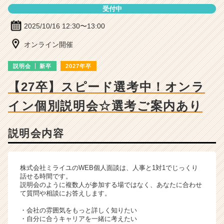
ー・
受付中
成
長
2025/10/16 12:30〜13:00
企
業
オンライン開催
か
ら
説明会
新卒
2027年卒
ス
【27卒】スピード選考中！オンラ
カ
ウ
イン個別説明会☆選考ご案内あり
ト
が
届
説明会内容
く
就
活
株式会社ミライユのWEB個人面談は、人事と1対1でじっくり
サ
話せる時間です。
イ
説明会のように複数人が参加する場ではなく、あなたに合わせ
ト
て質問や相談にお答えします。
チ
・会社の雰囲気をもっと詳しく知りたい
ア
・自分に合うキャリアを一緒に考えたい
キ