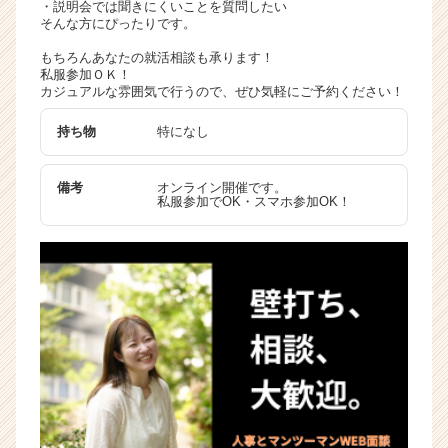
・説明会では聞きにくいことを質問したい
ャ
そんな方にぴったりです。
リ
もちろんあなたの就活相談も承ります！
ア
私服参加ＯＫ！
（C
カジュアルな雰囲気で行うので、ぜひ気軽にご予約ください！
h
e
持ち物
特になし
e
r
C
備考
オンライン開催です。
私服参加でOK・スマホ参加OK！
a
r
e
e
r）