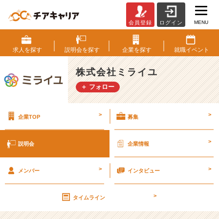
MENU
会員登録
ログイン
株
式
会
求人を
探す
説明会を
探す
企業を
探す
就職
イベント
社
ミ
株式会社ミライユ
ラ
＋ フォロー
イ
ユ
の
>
>
企業TOP
募集
説
明
会
>
説明会
企業情報
詳
細
>
>
|
メンバー
インタビュー
ベ
ン
>
タイムライン
チ
ャ