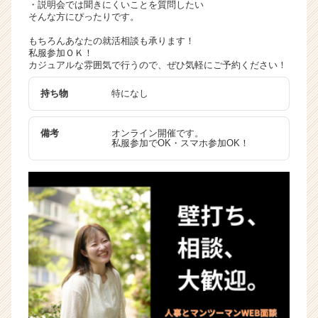
・説明会では聞きにくいことを質問したい
ャ
そんな方にぴったりです。
リ
もちろんあなたの就活相談も承ります！
ア
私服参加ＯＫ！
（C
カジュアルな雰囲気で行うので、ぜひ気軽にご予約ください！
h
e
持ち物
特になし
e
r
C
備考
オンライン開催です。
私服参加でOK・スマホ参加OK！
a
r
e
e
r）