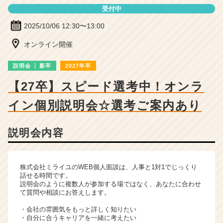
ー・
受付中
成
長
2025/10/06 12:30〜13:00
企
業
オンライン開催
か
ら
説明会
新卒
2027年卒
ス
【27卒】スピード選考中！オンラ
カ
ウ
イン個別説明会☆選考ご案内あり
ト
が
届
説明会内容
く
就
活
株式会社ミライユのWEB個人面談は、人事と1対1でじっくり
サ
話せる時間です。
イ
説明会のように複数人が参加する場ではなく、あなたに合わせ
ト
て質問や相談にお答えします。
チ
・会社の雰囲気をもっと詳しく知りたい
ア
・自分に合うキャリアを一緒に考えたい
キ