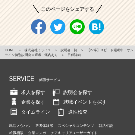
このページをシェアする
HOME
＞
株式会社ミライユ
＞
説明会一覧
＞
【27卒】スピード選考中！オン
ライン個別説明会☆選考ご案内あり
＞
日程詳細
SERVICE
就職サービス
求人を探す
説明会を探す
企業を探す
就職イベントを探す
タイムライン
適性検査
就活ノウハウ
選考体験談
スペシャルコンテンツ
就活相談
転職相談
企業マンガ
チアキャリアユーザーガイド