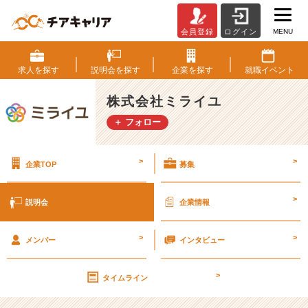
MENU
会員登録
ログイン
株
式
会
求人を
探す
説明会を
探す
企業を
探す
就職
イベント
社
ミ
株式会社ミライユ
ラ
＋ フォロー
イ
ユ
の
>
>
企業TOP
募集
説
明
会
>
説明会
企業情報
詳
細
>
>
|
メンバー
インタビュー
ベ
ン
>
タイムライン
チ
ャ