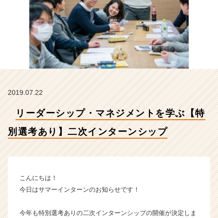
考
あ
り】
二
次
イ
ン
タ
ー
2019.07.22
ン
シ
リーダーシップ・マネジメントを学ぶ【特
ッ
プ
別選考あり】二次インターンシップ
【株
式
会
社
エ
こんにちは！
ス
今日はサマーインターンのお知らせです！
プ
ー
今年も特別選考ありの二次インターンシップの開催が決定しま
ル