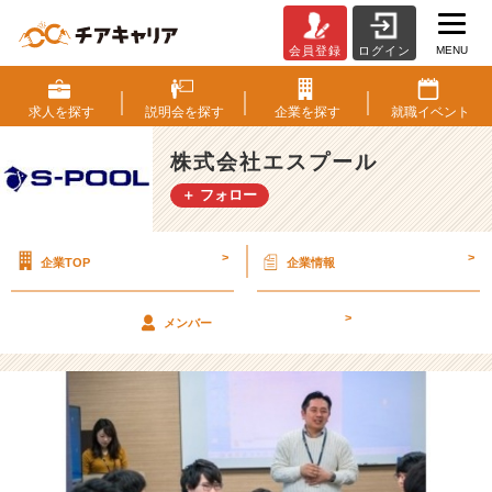
MENU
会員登録
ログイン
リ
ー
ダ
求人を
探す
説明会を
探す
企業を
探す
就職
イベント
ー
シ
株式会社エスプール
ッ
＋ フォロー
プ・
マ
ネ
>
>
企業TOP
企業情報
ジ
メ
ン
>
メンバー
ト
を
学
ぶ
【特
別
選