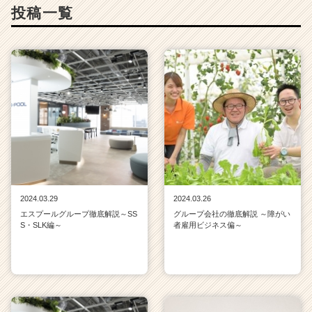
C
投稿一覧
a
r
e
e
r）
2024.03.29
2024.03.26
エスプールグループ徹底解説～SS
グループ会社の徹底解説 ～障がい
S・SLK編～
者雇用ビジネス偏～