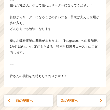
ウ
優れた社会人、そして優れたリーダーになってください！
ト
が
普段からリーダーになることの多い方も、普段は支える立場が
届
多い方も、
く
就
どんな方でも勉強になります。
活
サ
※なお弊社事業に興味がある方は、『integraise』への参加後、
イ
1か月以内に内々定がもらえる「特別早期選考コース」にご案
ト
内します。
チ
==============================================
ア
==
キ
ャ
リ
皆さんの挑戦をお待ちしております！！
ア
（C
h
e
前の記事へ
次の記事へ
e
r