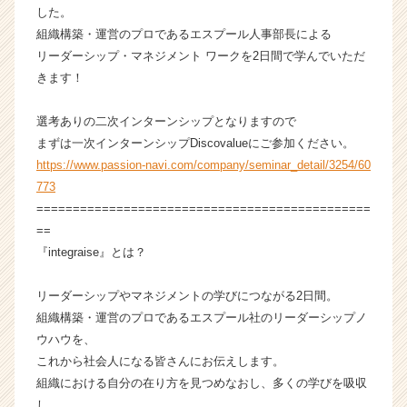
した。
の
組織構築・運営のプロであるエスプール人事部長による
タ
イ
リーダーシップ・マネジメント ワークを2日間で学んでいただ
ム
きます！
ラ
イ
選考ありの二次インターンシップとなりますので
ン】
まずは一次インターンシップDiscovalueにご参加ください。
|
https://www.passion-navi.com/company/seminar_detail/3254/60
ベ
773
ン
チ
==============================================
ャ
==
ー・
『integraise』とは？
成
長
リーダーシップやマネジメントの学びにつながる2日間。
企
組織構築・運営のプロであるエスプール社のリーダーシップノ
業
ウハウを、
か
ら
これから社会人になる皆さんにお伝えします。
ス
組織における自分の在り方を見つめなおし、多くの学びを吸収
カ
し、