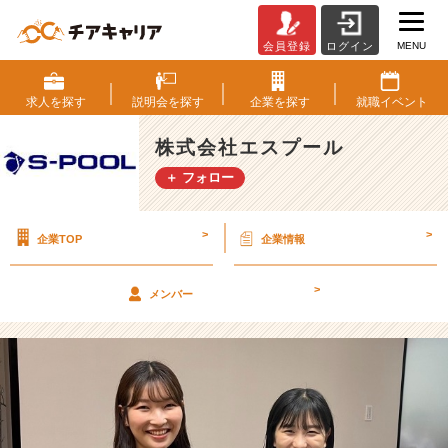
MENU
会員登録
ログイン
知
ら
な
求人を
探す
説明会を
探す
企業を
探す
就職
イベント
い
と
株式会社エスプール
損！
＋ フォロー
「短
所
の
>
>
企業TOP
企業情報
言
い
換
>
メンバー
え
2
0
選」
【株
式
会