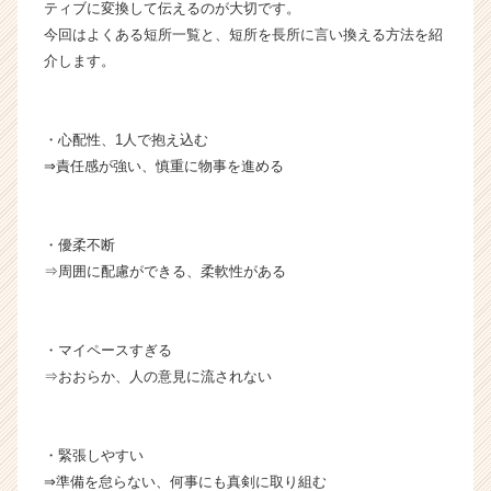
ティブに変換して伝えるのが大切です。
（C
今回はよくある短所一覧と、短所を長所に言い換える方法を紹
h
e
介します。
e
r
C
・心配性、1人で抱え込む
a
⇒責任感が強い、慎重に物事を進める
r
e
e
r）
・優柔不断
⇒周囲に配慮ができる、柔軟性がある
・マイペースすぎる
⇒おおらか、人の意見に流されない
・緊張しやすい
⇒準備を怠らない、何事にも真剣に取り組む