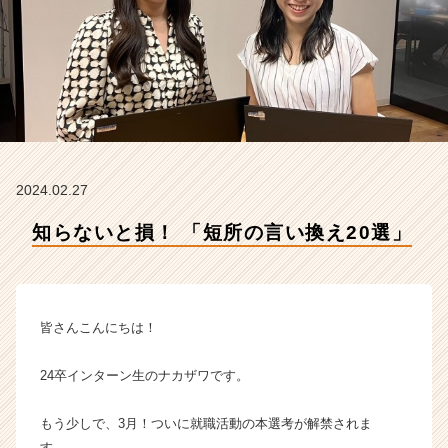
社
エ
ス
プ
ー
ル
の
タ
イ
2024.02.27
ム
ラ
知らないと損！ 「短所の言い換え20選」
イ
ン】
|
ベ
ン
皆さんこんにちは！
チ
ャ
24卒インターン生のナカザワです。
ー・
成
もう少しで、3月！ついに就職活動の本選考が解禁されま
長
企
す。。