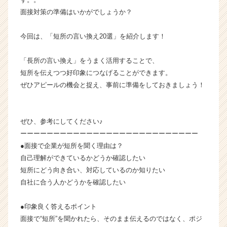
業
面接対策の準備はいかがでしょうか？
か
ら
今回は、「短所の言い換え20選」を紹介します！
ス
カ
「長所の言い換え」をうまく活用することで、
ウ
短所を伝えつつ好印象につなげることができます。
ト
が
ぜひアピールの機会と捉え、事前に準備をしておきましょう！
届
く
就
ぜひ、参考にしてください♪
活
ーーーーーーーーーーーーーーーーーーーーーーーーーーー
サ
●面接で企業が短所を聞く理由は？
イ
自己理解ができているかどうか確認したい
ト
チ
短所にどう向き合い、対応しているのか知りたい
ア
自社に合う人かどうかを確認したい
キ
ャ
●印象良く答えるポイント
リ
面接で“短所”を聞かれたら、そのまま伝えるのではなく、ポジ
ア