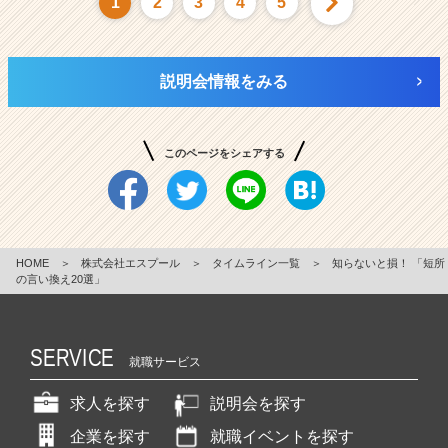
1
2
3
4
5
説明会情報をみる
このページをシェアする
HOME
＞
株式会社エスプール
＞
タイムライン一覧
＞
知らないと損！ 「短所
の言い換え20選」
SERVICE
就職サービス
求人を探す
説明会を探す
企業を探す
就職イベントを探す