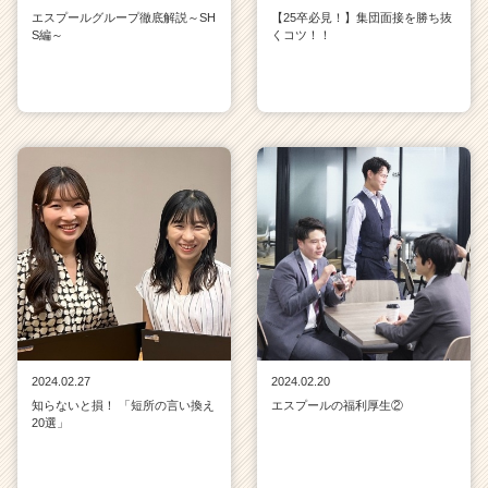
エスプールグループ徹底解説～SH
【25卒必見！】集団面接を勝ち抜
S編～
くコツ！！
2024.02.27
2024.02.20
知らないと損！ 「短所の言い換え
エスプールの福利厚生②
20選」