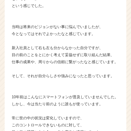
C
という感じでした。
a
r
e
当時は将来のビジョンがない事に悩んでいましたが、
e
今となってはそれでよかったなと感じています。
r）
新入社員として右も左も分からなかった自分ですが、
目の前のことをとにかく考えて妥協せずに取り組んだ結果、
仕事の成果や、周りからの信頼に繋がったなと感じています。
そして、それが自分らしさや強みになったと思っています。
10年前はこんなにスマートフォンが普及していませんでした。
しかし、今は当たり前のように誰もが使っています。
常に世の中の状況は変化していますので、
このコントロールできないものに対して、