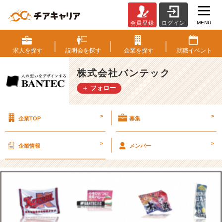
MENU
会員登録
ログイン
私
の”将
来
求人を
探す
説明会を
探す
企業を
探す
就職
イベント
の
ビ
株式会社バンテック
ジ
＋ フォロー
ョ
ン”に
つ
>
>
企業TOP
募集
い
て
【株
>
>
企業情報
メンバー
式
会
社
バ
ン
テ
ッ