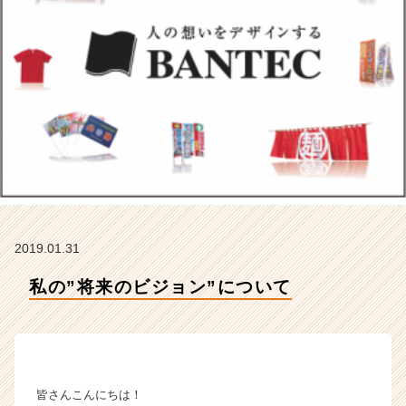
ク
の
タ
イ
ム
ラ
イ
ン】
|
ベ
ン
チ
ャ
2019.01.31
ー・
成
私の”将来のビジョン”について
長
企
業
か
ら
ス
皆さんこんにちは！
カ