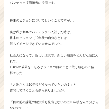
バンテック採用担当の片渕です。
ウ
ト
が
届
将来のビジョンについてということですが、、
く
就
実は私が新卒でバンテックへ入社した時は、
活
将来のビジョン（10年後の自分など）は
サ
何もイメージできていませんでした。
イ
ト
社会人になって、新しい環境で、新しい知識をどんどん頭に入
チ
ア
れて、
キ
120％の成果を出せるように目の前のことに取り組むのに精一
ャ
杯でした。
リ
ア
「片渕さんは10年後どうなっていたいの？」と
（C
質問して頂くことも多々ありましたが、
h
e
e
「目の前の課題の解決策も見出せないのに10年後なんて分から
r
ないです・・」