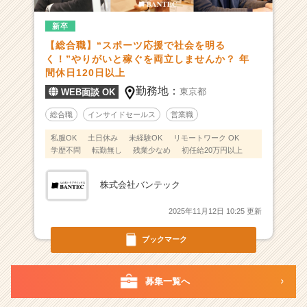
展
新卒
開！“売
れ
【総合職】“スポーツ応援で社会を明る
る
く！”やりがいと稼ぐを両立しませんか？ 年
仕
間休日120日以上
組
勤務地：
東京都
WEB面談 OK
み
で
総合職
インサイドセールス
営業職
成
私服OK
土日休み
未経験OK
リモートワーク OK
果
学歴不問
転勤無し
残業少なめ
初任給20万円以上
を
出
株式会社バンテック
し
や
2025年11月12日 10:25 更新
す
い”
ブックマーク
|
ベ
ン
募集一覧へ
チ
ャ