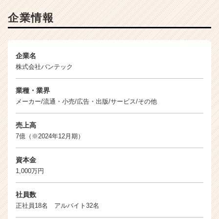
ー・
企業情報
成
長
企
業
企業名
か
株式会社バンテック
ら
ス
カ
業種・業界
ウ
メーカー/流通・小売/広告・出版/サービス/その他
ト
が
売上高
届
7億（※2024年12月期）
く
就
活
資本金
サ
1,000万円
イ
ト
社員数
チ
正社員18名 アルバイト32名
ア