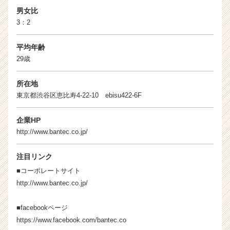
キ
男女比
ャ
3：2
リ
ア
（C
平均年齢
h
29歳
e
e
所在地
r
東京都渋谷区恵比寿4-22-10 ebisu422-6F
C
a
企業HP
r
e
http://www.bantec.co.jp/
e
r）
注目リンク
■コーポレートサイト
http://www.bantec.co.jp/
■facebookページ
https://www.facebook.com/bantec.co