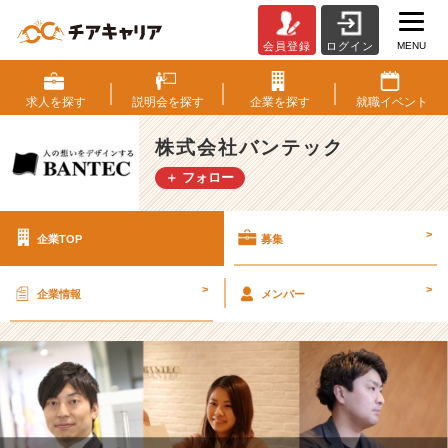
MENU
会員登録
ログイン
株
式
会
求人を
探す
説明会を
探す
企業を
探す
就職
イベント
社
バ
株式会社バンテック
ン
＋ フォロー
テ
ッ
ク
>
企業TOP
募集
の
採
用/
>
>
企業情報
メンバー
求
人
-
【ス
ポ
ー
ツ