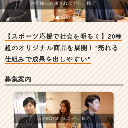
応
援
で
社
会
を
【スポーツ応援で社会を明るく】20種
明
る
超のオリジナル商品を展開！“売れる
く】
2
仕組みで成果を出しやすい”
0
種
超
募集案内
の
オ
リ
ジ
ナ
ル
商
品
を