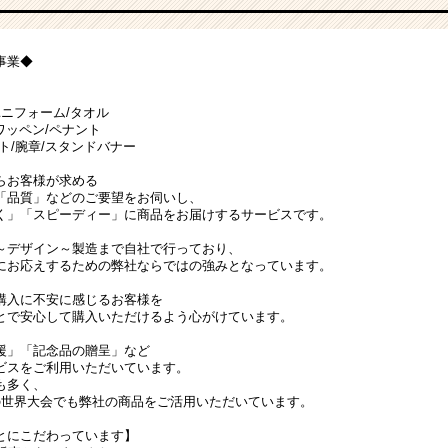
事業◆
ユニフォーム/タオル
ワッペン/ペナント
ト/腕章/スタンドバナー
らお客様が求める
「品質」などのご要望をお伺いし、
く」「スピーディー」に商品をお届けするサービスです。
～デザイン～製造まで自社で行っており、
にお応えするための弊社ならではの強みとなっています。
購入に不安に感じるお客様を
とで安心して購入いただけるよう心がけています。
援」「記念品の贈呈」など
ビスをご利用いただいています。
も多く、
の世界大会でも弊社の商品をご活用いただいています。
とにこだわっています】