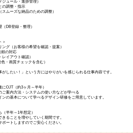
ケジュール・進捗管理）
との調整・指示
（スムーズな納品のための調整）
理（DB登録・整理）
ト＞
リング（お客様の希望を確認・提案）
依頼の対応
・レイアウト確認）
発色・画質チェックを含む）
事がしたい！」という方にはやりがいを感じられる仕事内容です。
後にOJT（約3ヶ月～半年）
のご案内方法・システムの使い方などが学べる
インの基本について学べるデザイン研修をご用意しています。
ち（半年～1年想定）
できることを増やしていく期間です。
サポートしますのでご安心ください。