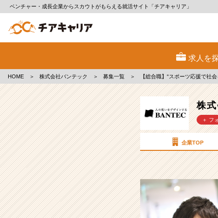
ベンチャー・成長企業からスカウトがもらえる就活サイト「チアキャリア」
株
式
求人を
会
社
HOME
＞
株式会社バンテック
＞
募集一覧
＞
【総合職】“スポーツ応援で社会
バ
ン
テ
株式
ッ
＋ フ
ク
の
採
企業TOP
用/
求
人
-
【総
合
職】“ス