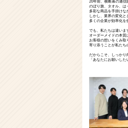
20年前、横断幕の通
業
のぼり旗、タオル、は
か
多彩な商品を手掛けな
しかし、業界の変化と
ら
多くの企業が効率化を
ス
カ
でも、私たちは違いま
ウ
オーダーメイドの本質
お客様の想いをくみ取
ト
寄り添うことが私たち
が
届
だからこそ、しっかり
く
「あなたにお願いした
就
活
サ
イ
ト
チ
ア
キ
ャ
リ
ア