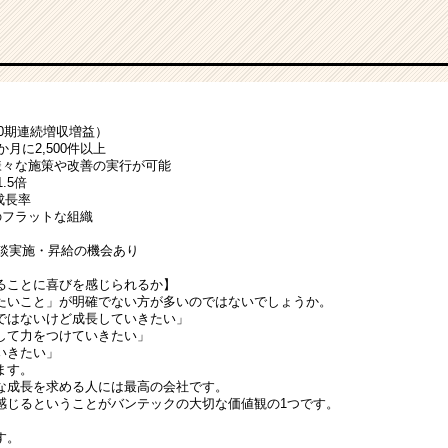
20期連続増収増益）
⽉に2,500件以上
様々な施策や改善の実⾏が可能
.5倍
成⻑率
のフラットな組織
面談実施・昇給の機会あり
ることに喜びを感じられるか】
たいこと」が明確でない方が多いのではないでしょうか。
ではないけど成長していきたい」
して力をつけていきたい」
いきたい」
ます。
な成長を求める人には最高の会社です。
感じるということがバンテックの大切な価値観の1つです。
す。