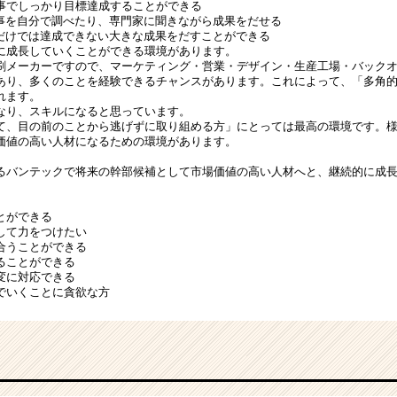
事でしっかり目標達成することができる
事を自分で調べたり、専門家に聞きながら成果をだせる
だけでは達成できない大きな成果をだすことができる
に成長していくことができる環境があります。
刷メーカーですので、マーケティング・営業・デザイン・生産工場・バック
あり、多くのことを経験できるチャンスがあります。これによって、「多角的
れます。
なり、スキルになると思っています。
て、目の前のことから逃げずに取り組める方」にとっては最高の環境です。
価値の高い人材になるための環境があります。
るバンテックで将来の幹部候補として市場価値の高い人材へと、継続的に成長
とができる
して力をつけたい
合うことができる
ることができる
変に対応できる
でいくことに貪欲な方