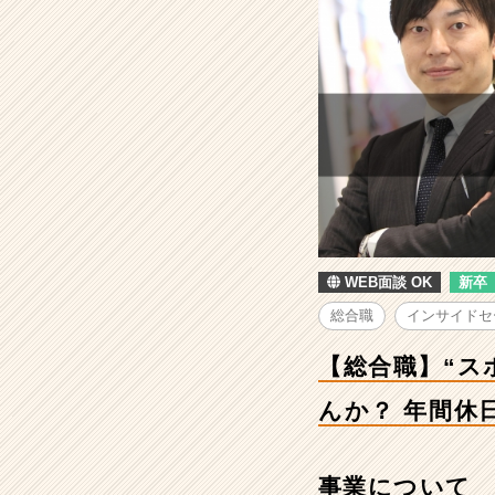
ポ
ー
ツ
応
援
で
社
会
を
明
る
く！”や
WEB面談 OK
新卒
り
が
総合職
インサイドセ
い
と
【総合職】“ス
稼
ぐ
んか？ 年間休日
を
両
立
事業について