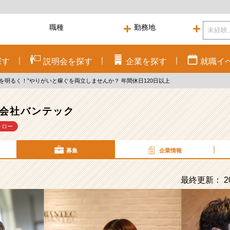
探す
説明会を
探す
企業を
探す
就職
イ
を明るく！”やりがいと稼ぐを両立しませんか？ 年間休日120日以上
会社バンテック
ォロー
募集
企業情報
最終更新： 20