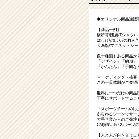
し
ま
せ
◆オリジナル商品通販
ん
か？
【商品一例】
年
横断幕/団旗/Tシャツ/
間
はっぴ/のぼり/のれん/
大漁旗/マグネットシー
休
日
数十種類もある商品か
120
「デザイン」「納期」
日
「かんたん」「手間な
以
マーケティング～接客
上
この一貫体制がご要望
|
ベ
世界に一つだけの商品
丁寧にサポートするこ
ン
チ
「スポーツチームの応
ャ
あらゆるシーンでサー
ー・
大手企業からのご発注
CM撮影用やスポーツ
成
長
【人と人が向き合うこ
企