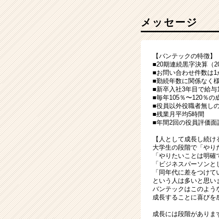
メッセージ
【バンテックの特徴】
■20期連続黒字決算（
■お問い合わせ件数は1か
■勤続年数に関係なく
■新卒入社3年目で給与1
■毎年105％〜120％の
■役員以外役職者無し
■残業月平均5時間
■年間2回の役員評価
【人として成長し続け
大学生の段階で「やり
「やりたいことは明確
「ビジネスパーソンと
「同年代に差をつけて
という人は多いと思い
バンテックはこのよう
成長することに喜びを
成長には段階がありま