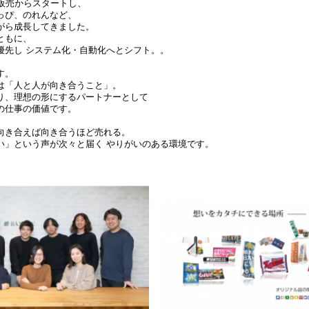
信販売からスタートし、
っぴ、のれんなど、
がら成長してきました。
ともに、
優先し システム化・自動化へとシフト。。
す。
は「人と人が向き合うこと」。
り、理想の形にするパートナーとして
の仕事の価値です。
向き合えば向き合うほど売れる。
い」という声が次々と届く やりがいのある環境です。