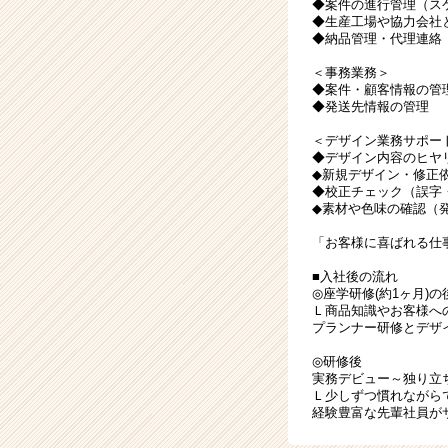
◆案件の進行管理（ス
◆生産工場や協力会社
◆納品管理・代理連絡
＜事務業務＞
◆案件・顧客情報の管
◆発送先情報の管理
＜デザイン業務サポー
◆デザイン内容のヒヤ
◆新規デザイン・修正
◆校正チェック（誤字
◆素材や色味の確認（
「お客様に喜ばれる仕
■入社後の流れ
◎座学研修(約1ヶ月)の
Ｌ商品知識やお客様へ
プランナー研修とデザ
◎研修後
実務デビュー～独り立
Ｌ少しずつ慣れながら
経験豊富な先輩社員が