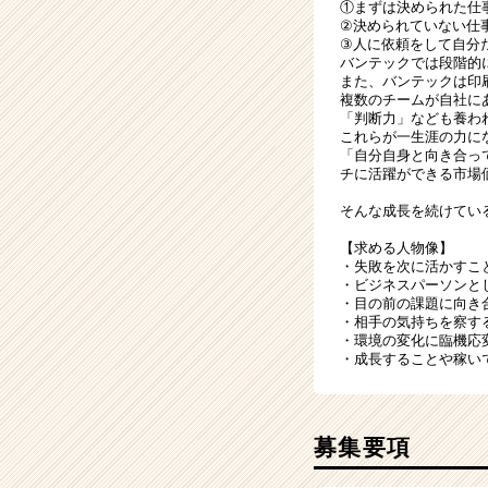
①まずは決められた仕
②決められていない仕
③人に依頼をして自分
バンテックでは段階的
また、バンテックは印
複数のチームが自社に
「判断力」なども養わ
これらが一生涯の力に
「自分自身と向き合っ
チに活躍ができる市場
そんな成長を続けてい
【求める人物像】
・失敗を次に活かすこ
・ビジネスパーソンと
・目の前の課題に向き
・相手の気持ちを察す
・環境の変化に臨機応
・成長することや稼い
募集要項