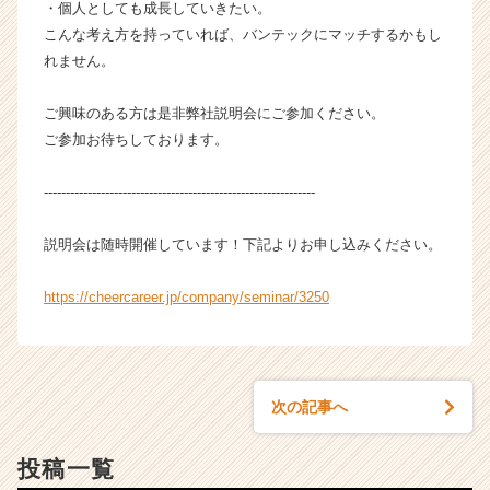
・個人としても成長していきたい。
C
こんな考え方を持っていれば、バンテックにマッチするかもし
a
r
れません。
e
e
ご興味のある方は是非弊社説明会にご参加ください。
r）
ご参加お待ちしております。
--------------------------------------------------------------
説明会は随時開催しています！下記よりお申し込みください。
https://cheercareer.jp/company/seminar/3250
次の記事へ
投稿一覧