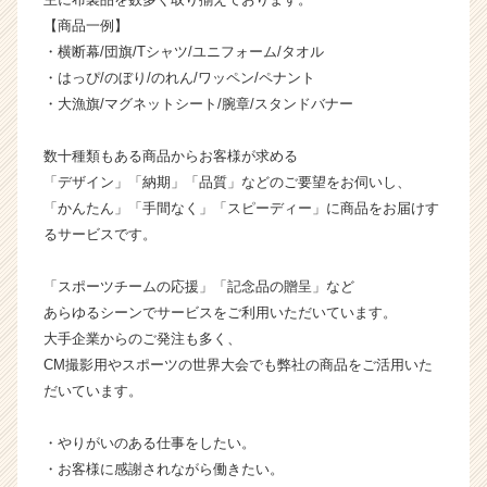
ウ
【商品一例】
ト
・横断幕/団旗/Tシャツ/ユニフォーム/タオル
が
・はっぴ/のぼり/のれん/ワッペン/ペナント
届
・大漁旗/マグネットシート/腕章/スタンドバナー
く
就
数十種類もある商品からお客様が求める
活
サ
「デザイン」「納期」「品質」などのご要望をお伺いし、
イ
「かんたん」「手間なく」「スピーディー」に商品をお届けす
ト
るサービスです。
チ
ア
「スポーツチームの応援」「記念品の贈呈」など
キ
あらゆるシーンでサービスをご利用いただいています。
ャ
大手企業からのご発注も多く、
リ
ア
CM撮影用やスポーツの世界大会でも弊社の商品をご活用いた
（C
だいています。
h
e
・やりがいのある仕事をしたい。
e
・お客様に感謝されながら働きたい。
r