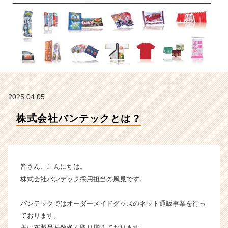
ク
の
タ
イ
ム
ラ
イ
ン】
|
2025.04.05
ベ
ン
株式会社バンテックとは？
チ
ャ
ー・
成
長
皆さん、こんにちは。
企
株式会社バンテック採用担当の風見です。
業
か
バンテックではオーダーメイドグッズのネット通販事業を行っ
ら
ております。
ス
カ
主に布製品を数多く取り揃えております。