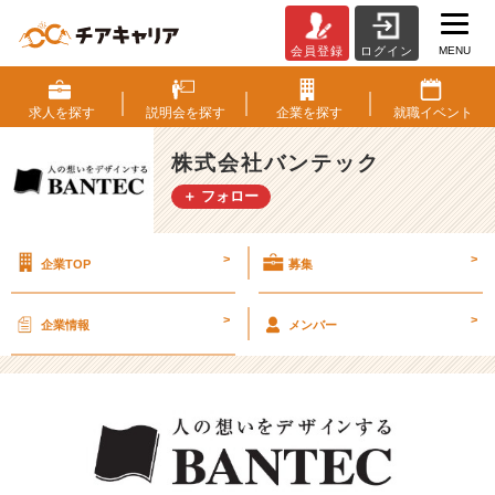
MENU
会員登録
ログイン
株
式
会
求人を
探す
説明会を
探す
企業を
探す
就職
イベント
社
バ
株式会社バンテック
ン
＋ フォロー
テ
ッ
ク
>
>
企業TOP
募集
と
は？
【株
>
>
企業情報
メンバー
式
会
社
バ
ン
テ
ッ