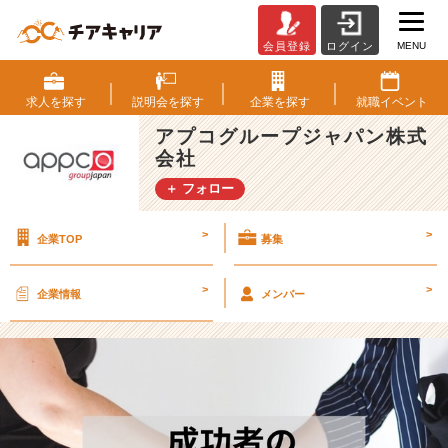
MENU
会員登録
ログイン
【仕
事
の
求人を
探す
説明会を
探す
企業を
探す
就職
イベント
コ
アプコグループジャパン株式
ツ】
会社
成
功
＋ フォロー
者
の
>
>
企業TOP
募集
考
え
方
>
>
企業情報
メンバー
7
選！
【ア
プ
コ
グ
ル