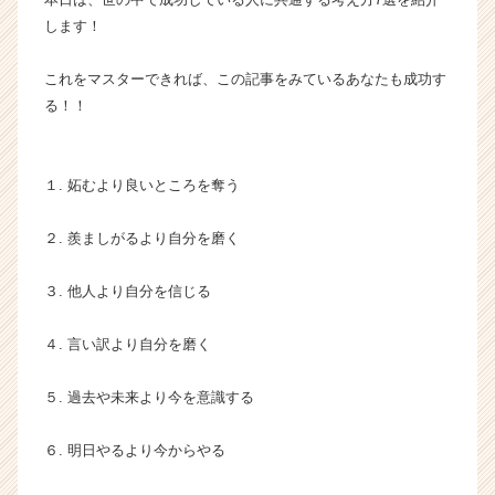
ー・
します！
成
長
これをマスターできれば、この記事をみているあなたも成功す
企
る！！
業
か
ら
ス
１. 妬むより良いところを奪う
カ
ウ
２. 羨ましがるより自分を磨く
ト
が
３. 他人より自分を信じる
届
く
４. 言い訳より自分を磨く
就
活
サ
５. 過去や未来より今を意識する
イ
ト
６. 明日やるより今からやる
チ
ア