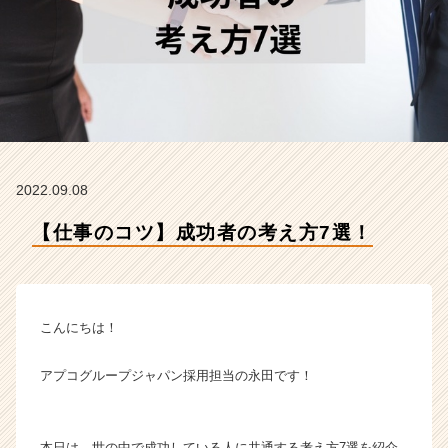
ー
プ
ジ
ャ
パ
ン
株
式
会
2022.09.08
社
の
【仕事のコツ】成功者の考え方7選！
タ
イ
ム
ラ
イ
こんにちは！
ン】
|
アプコグループジャパン採用担当の永田です！
ベ
ン
チ
ャ
本日は、世の中で成功している人に共通する考え方7選を紹介