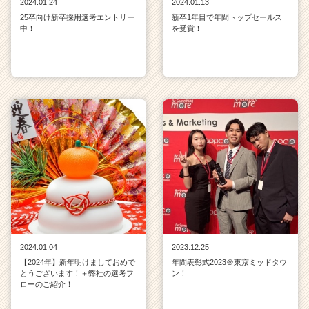
2024.01.24
2024.01.13
25卒向け新卒採用選考エントリー
新卒1年目で年間トップセールス
中！
を受賞！
2024.01.04
2023.12.25
【2024年】新年明けましておめで
年間表彰式2023＠東京ミッドタウ
とうございます！＋弊社の選考フ
ン！
ローのご紹介！