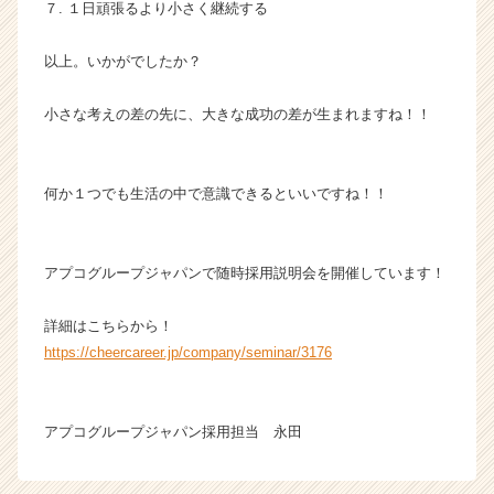
７. １日頑張るより小さく継続する
キ
ャ
リ
以上。いかがでしたか？
ア
（C
小さな考えの差の先に、大きな成功の差が生まれますね！！
h
e
e
何か１つでも生活の中で意識できるといいですね！！
r
C
a
r
アプコグループジャパンで随時採用説明会を開催しています！
e
e
詳細はこちらから！
r）
https://cheercareer.jp/company/seminar/3176
アプコグループジャパン採用担当 永田