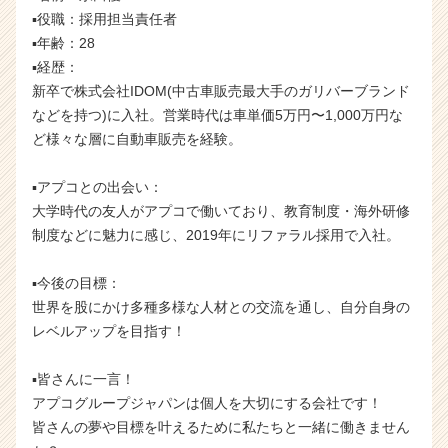
▪️役職：採用担当責任者
▪️年齢：28
▪️経歴：
新卒で株式会社IDOM(中古車販売最大手のガリバーブランド
などを持つ)に入社。営業時代は車単価5万円〜1,000万円な
ど様々な層に自動車販売を経験。
▪️アプコとの出会い：
大学時代の友人がアプコで働いており、教育制度・海外研修
制度などに魅力に感じ、2019年にリファラル採用で入社。
▪️今後の目標：
世界を股にかけ多種多様な人材との交流を通し、自分自身の
レベルアップを目指す！
▪️皆さんに一言！
アプコグループジャパンは個人を大切にする会社です！
皆さんの夢や目標を叶えるために私たちと一緒に働きません