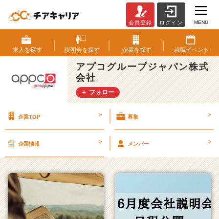
MENU
会員登録
ログイン
ア
プ
コ
求人を
探す
説明会を
探す
企業を
探す
就職
イベント
グ
アプコグループジャパン株式
ル
会社
ー
プ
＋ フォロー
ジ
ャ
>
>
企業TOP
募集
パ
ン
株
>
>
企業情報
メンバー
式
会
社
の
タ
イ
ム