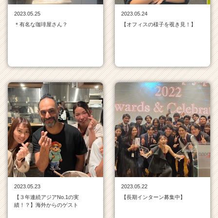
届
2023.05.25
2023.05.24
く
＊有名な珈琲屋さん？
【オフィスの様子を覗き見！】
就
活
サ
イ
ト
チ
ア
キ
ャ
リ
ア
（C
h
e
e
r
2023.05.23
2023.05.22
C
【３年連続アジアNo.1の実
【長期インターン募集中】
a
績！？】海外からのゲスト
r