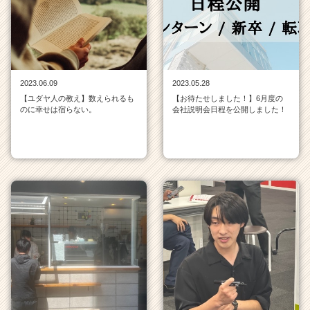
ラ
イ
ン
一
覧
|
2023.06.09
2023.05.28
ベ
【ユダヤ人の教え】数えられるも
【お待たせしました！】6月度の
ン
のに幸せは宿らない。
会社説明会日程を公開しました！
チ
ャ
ー・
成
長
企
業
か
ら
ス
カ
ウ
ト
が