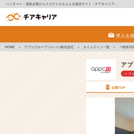
ベンチャー・成長企業からスカウトがもらえる就活サイト「チアキャリア」
＊
軽
求人を
井
沢
HOME
＞
アプコグループジャパン株式会社
＞
タイムライン一覧
＞
＊軽井沢
研
修
行
アプ
っ
＋ フ
て
き
ま
企業TOP
し
た
＊
【ア
プ
コ
グ