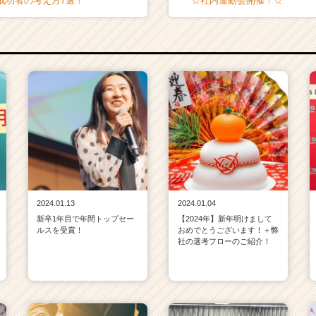
成功者の考え方7選！
☆社内運動会開催！☆
2024.01.13
2024.01.04
新卒1年目で年間トップセー
【2024年】新年明けまして
ルスを受賞！
おめでとうございます！＋弊
社の選考フローのご紹介！