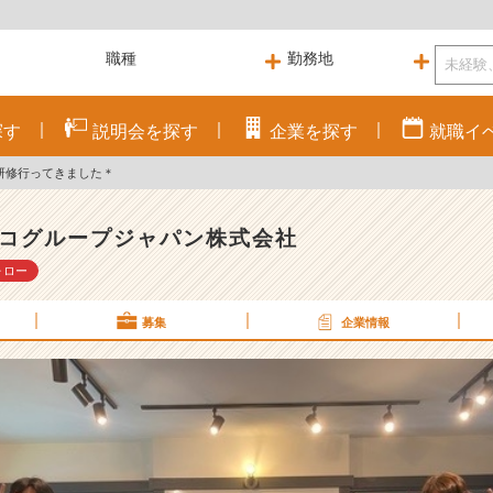
探す
説明会を
探す
企業を
探す
就職
イ
研修行ってきました＊
コグループジャパン株式会社
ォロー
募集
企業情報