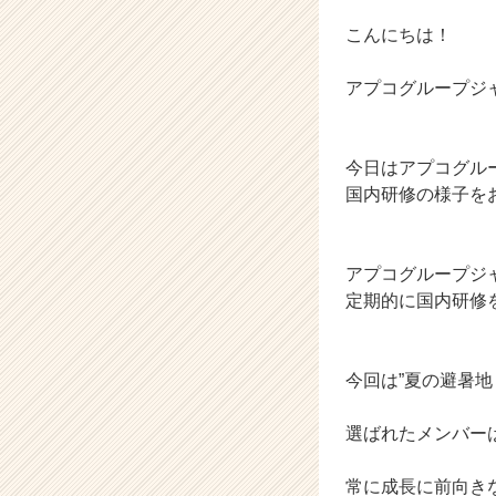
チ
ャ
こんにちは！
ー・
成
アプコグループジ
長
企
業
今日はアプコグル
か
ら
国内研修の様子を
ス
カ
ウ
アプコグループジ
ト
定期的に国内研修
が
届
く
就
今回は”夏の避暑
活
サ
選ばれたメンバー
イ
ト
常に成長に前向き
チ