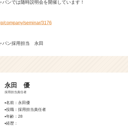
ャパンでは随時説明会を開催しています！
r.jp/company/seminar/3176
ャパン採用担当 永田
永田 優
採用担当責任者
▪️名前：永田優
▪️役職：採用担当責任者
▪️年齢：28
▪️経歴：