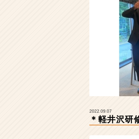
ル
ー
プ
ジ
ャ
パ
ン
株
式
会
社
の
タ
イ
ム
ラ
イ
2022.09.07
ン】
＊軽井沢研
|
ベ
ン