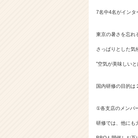
ア
7名中4名がイン
キ
ャ
リ
ア
東京の暑さを忘れ
（C
h
さっぱりとした気
e
e
”空気が美味しい
r
C
a
r
国内研修の目的は
e
e
r）
①各支店のメンバ
研修では、他にも
BBQも開催しお