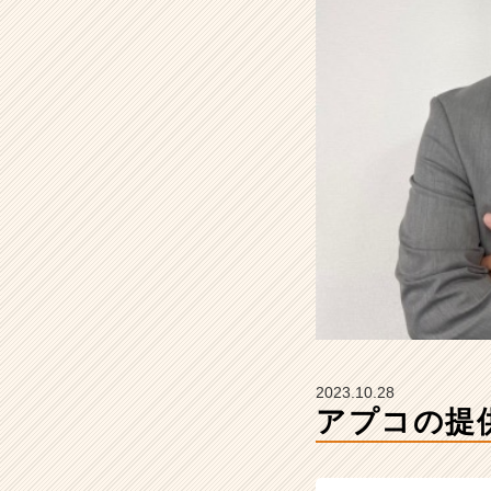
介！
【ア
プ
コ
グ
ル
ー
プ
ジ
ャ
パ
ン
株
式
会
社
の
2023.10.28
タ
アプコの提
イ
ム
ラ