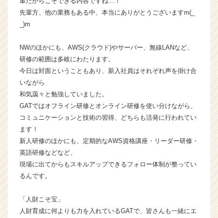
輩だからこそできる内容ですね…！
ャ
先輩方、他の業務もある中、本当にありがとうございますm(_
ー・
_)m
成
長
企
NWのほかにも、AWS(クラウド)やサーバー、無線LANなど、
業
研修の範囲は多岐にわたります。
か
今日は対面ということもあり、新入社員はそれぞれ声を掛け合
ら
いながら
ス
和気藹々と勉強していました。
カ
GATではオフライン研修とオンライン研修を使い分けながら、
ウ
コミュニケーションと技術の習得、どちらも活発に行われてい
ト
が
ます！
届
新人研修のほかにも、定期的なAWS資格講座・リーダー研修・
く
英語研修などなど、
就
現場に出てからもスキルアップできるフォロー体制が整ってい
活
るんです。
サ
イ
「人財こそ宝」
ト
チ
人財育成に何よりも力を入れているGATで、皆さんも一緒にエ