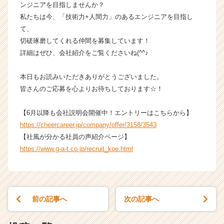
ア
ンジニアを目指しませんか？
キ
私たちは今、「技術力+人間力」のあるエンジニアを目指し
ャ
て、
リ
切磋琢磨してくれる仲間を募集しています！
ア
詳細はぜひ、会社紹介をご覧くださいね(^^♪
（C
h
e
本日もお読みいただきありがとうございました。
e
皆さんのご応募を心よりお待ちしております☆！
r
C
【6月以降も会社説明会開催中！エントリーはこちらから】
a
https://cheercareer.jp/company/offer/3158/3543
r
【社風が分かる社員の声紹介ページ】
e
https://www.g-a-t.co.jp/recruit_koe.html
e
r）
前の記事へ
次の記事へ