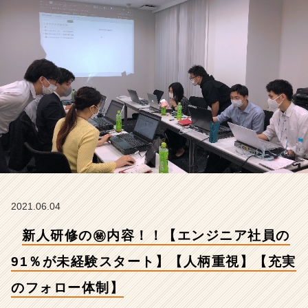
未
経
験
ス
タ
ー
ト】
【人
柄
重
視】
【充
実
の
フ
2021.06.04
ォ
新人研修の㊙内容！！【エンジニア社員の
ロ
ー
91％が未経験スタート】【人柄重視】【充実
体
制】
のフォロー体制】
【株
式