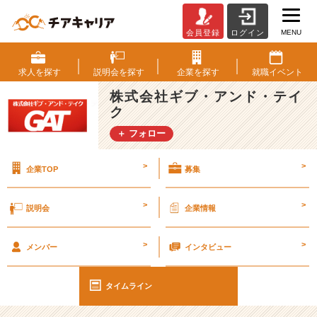
MENU
会員登録
ログイン
新
人
研
求人を
探す
説明会を
探す
企業を
探す
就職
イベント
修
株式会社ギブ・アンド・テイ
の
ク
㊙
内
＋ フォロー
容！！
【エ
>
>
企業TOP
募集
ン
ジ
ニ
>
>
説明会
企業情報
ア
社
>
>
員
メンバー
インタビュー
の
9
タイムライン
1％
が