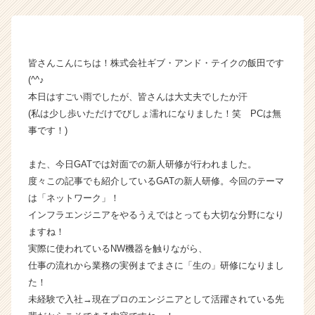
会
社
ギ
ブ・
皆さんこんにちは！株式会社ギブ・アンド・テイクの飯田です
ア
(^^♪
ン
本日はすごい雨でしたが、皆さんは大丈夫でしたか汗
ド・
(私は少し歩いただけでびしょ濡れになりました！笑 PCは無
テ
事です！)
イ
ク
の
また、今日GATでは対面での新人研修が行われました。
タ
度々この記事でも紹介しているGATの新人研修。今回のテーマ
イ
は「ネットワーク」！
ム
インフラエンジニアをやるうえではとっても大切な分野になり
ラ
ますね！
イ
実際に使われているNW機器を触りながら、
ン】
|
仕事の流れから業務の実例までまさに「生の」研修になりまし
ベ
た！
ン
未経験で入社→現在プロのエンジニアとして活躍されている先
チ