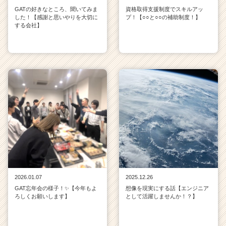
GATの好きなところ、聞いてみま
資格取得支援制度でスキルアッ
した！【感謝と思いやりを大切に
プ！【○○と○○の補助制度！】
する会社】
2026.01.07
2025.12.26
GAT忘年会の様子！✨【今年もよ
想像を現実にする話【エンジニア
ろしくお願いします】
として活躍しませんか！？】