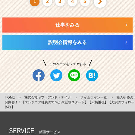
1
2
3
4
5
仕事をみる
説明会情報をみる
このページをシェアする
HOME
＞
株式会社ギブ・アンド・テイク
＞
タイムライン一覧
＞
新人研修の
㊙内容！！【エンジニア社員の91％が未経験スタート】【人柄重視】【充実のフォロー
体制】
SERVICE
就職サービス