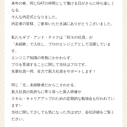
就
来年の春、同じGATの仲間として働ける日がさらに待ち遠しく
活
なる、
サ
そんな内定式となりました。
イ
内定者の皆様、ご参加いただき誠にありがとうございました。
ト
チ
私たちギブ・アンド・テイクは「91％の社員」が
ア
「未経験」で入社し、プロのエンジニアとして活躍していま
キ
ャ
す。
リ
エンジニア知識の有無にかかわらず、
ア
プロを育成することに関して当社はプロです。
（C
先輩社員一同、全力で新入社員をサポートします！
h
e
同じ「元」未経験者だからこそわかる、
e
新入社員の気持ちに寄り添った新人研修や
r
C
スキル・キャリアアップのための定期的な勉強会も行われてい
a
ます✨
r
当社に関して少しでも気になった方はぜひ、会社詳細をご覧く
e
ださい。
e