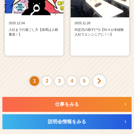
2025.12.04
2025.11.28
入社までの過ごし方【採用は人柄
内定式の様子(^^)/【91％が未経験
重視！】
入社でエンジニアに！✨】
1
2
3
4
5
仕事をみる
説明会情報をみる