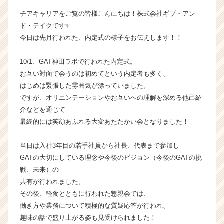
イ
チアキャリアをご覧の皆様こんにちは！株式会社ギブ・アン
ン】
ド・テイクです✨
|
今日は先月行われた、内定式の様子をお伝えします！！
ベ
ン
チ
10/1、GAT神田ラボで行われた内定式。
ャ
お互い対面で会うのは初めてという内定者も多く、
ー・
はじめは緊張した雰囲気が漂っていました。
成
ですが、オリエンテーションやお互いへの理解を深める他己紹
長
介などを通じて
企
最終的には笑顔あふれる大変あたたかい会となりました！
業
か
ら
当日は入社3年目の若手社員から社長、代表まで参加し
ス
GATの大切にしている理念や今後のビジョン（今後のGATの挑
カ
戦、未来）の
ウ
共有が行われました。
ト
その後、軽食とともに行われた懇親会では、
が
働き方や業務について積極的な質疑応答が行われ、
届
趣味の話で盛り上がる姿も見受けられました！
く