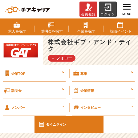
MENU
会員登録
ログイン
内
定
式
求人を
探す
説明会を
探す
企業を
探す
就職
イベント
の
株式会社ギブ・アンド・テイ
様
ク
子
(^
＋ フォロー
^)/
【9
>
>
企業TOP
募集
1％
が
未
>
>
説明会
企業情報
経
験
>
>
入
メンバー
インタビュー
社
で
タイムライン
エ
ン