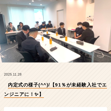
ジ
ニ
ア
に！
✨】
【株
式
会
社
ギ
ブ・
ア
ン
ド・
テ
2025.11.28
イ
内定式の様子(^^)/【91％が未経験入社でエ
ク
の
ンジニアに！✨】
タ
イ
ム
ラ