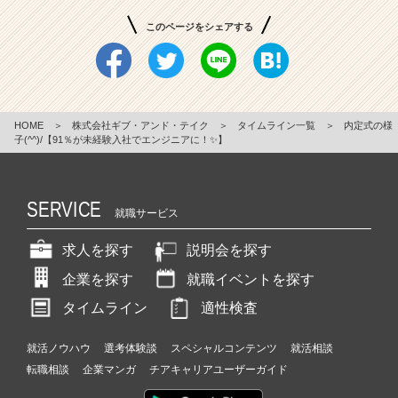
このページをシェアする
HOME
＞
株式会社ギブ・アンド・テイク
＞
タイムライン一覧
＞
内定式の様
子(^^)/【91％が未経験入社でエンジニアに！✨】
SERVICE
就職サービス
求人を探す
説明会を探す
企業を探す
就職イベントを探す
タイムライン
適性検査
就活ノウハウ
選考体験談
スペシャルコンテンツ
就活相談
転職相談
企業マンガ
チアキャリアユーザーガイド