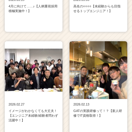
4月に向けて……♪【人柄重視採用
高名の○○○○【未経験からも目指
積極実施中！】
せるトップエンジニア！】
2026.02.27
2026.02.13
イメージがわかなくても大丈夫！
GATの実践研修って！？【新人研
【エンジニア未経験/経験者問わず
修でIT資格取得！】
活躍中！】