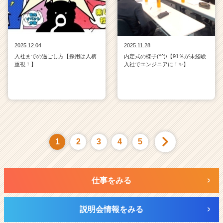
2025.12.04
2025.11.28
入社までの過ごし方【採用は人柄
内定式の様子(^^)/【91％が未経験
重視！】
入社でエンジニアに！✨】
1
2
3
4
5
仕事をみる
説明会情報をみる