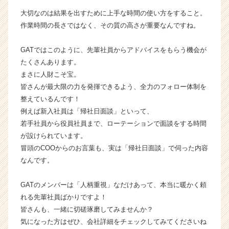
長
大切なのは結果を出すために上手な時間の使い方をすること。
企
作業時間の長さではなく、その質の高さが重要なんですね。
業
か
ら
GATではこのように、先輩社員からアドバイスをもらう機会が
ス
たくさんあります。
カ
まさに人財こそ宝。
ウ
皆さんが最大限の力を発揮できるよう、全力のフォロー体制を
ト
整えているんです！
が
例えば新入社員は「帰社日面談」といって、
届
若手社員から役員社員まで、ローテーションで面談をする時間
く
就
が設けられています。
活
冒頭のCOOからのお言葉も、実は「帰社日面談」で伺った内容
サ
なんです。
イ
ト
GATのメンバーは「人柄重視」なだけあって、本当に暖かく頼
チ
れる先輩社員ばかりですよ！
ア
皆さんも、一緒に切磋琢磨してみませんか？
キ
ャ
気になった方はぜひ、会社詳細をチェックしてみてくださいね