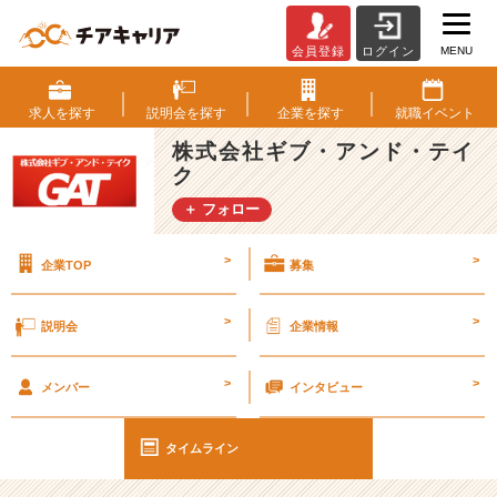
MENU
会員登録
ログイン
1
5
分
求人を
探す
説明会を
探す
企業を
探す
就職
イベント
の
株式会社ギブ・アンド・テイ
楽
ク
し
み
＋ フォロー
【エ
ン
>
>
企業TOP
募集
ジ
ニ
ア
>
>
説明会
企業情報
社
員
>
>
の
メンバー
インタビュー
9
1％
タイムライン
が
未