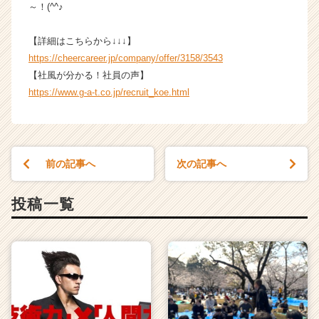
リ
～！(^^♪
ア
（C
【詳細はこちらから↓↓↓】
h
https://cheercareer.jp/company/offer/3158/3543
e
【社風が分かる！社員の声】
e
https://www.g-a-t.co.jp/recruit_koe.html
r
C
a
r
e
前の記事へ
次の記事へ
e
r）
投稿一覧