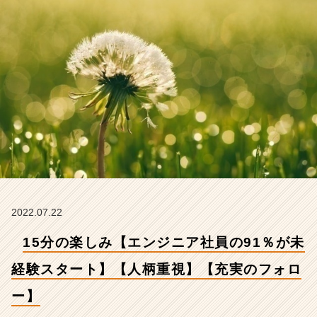
経
験
ス
タ
ー
ト】
【人
柄
重
視】
【充
実
の
フ
ォ
2022.07.22
ロ
15分の楽しみ【エンジニア社員の91％が未
ー】
【株
経験スタート】【人柄重視】【充実のフォロ
式
会
ー】
社
ギ