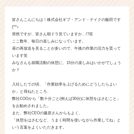
ブ・
ア
ン
皆さんこんにちは！株式会社ギブ・アンド・テイクの飯田です
ド・
(^^♪
テ
突然ですが、皆さん朝ドラ見ていますか…!?笑
イ
ここ数年、毎日の楽しみになっています。
ク
昼の再放送を見ることが多いので、午後の作業の活力を貰って
の
います笑
タ
イ
みなさんも就職活動の休憩に、15分の楽しみはいかがでしょう
ム
か？
ラ
イ
入社したての頃、「作業効率を上げるためにどうしたらよい
ン】
か」と尋ねたところ、
|
弊社COOから「数十分ごと(例えば30分)に休憩をはさむこと」
ベ
をお勧めされました。
ン
チ
また、弊社CEOの藤原さんからもよく、
ャ
「休憩をはさむなど、うまく時間を使いながら作業してね」と
ー・
いう言葉をよくいただきます。
成