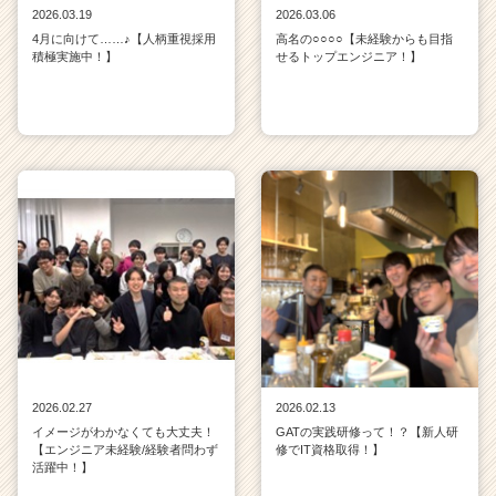
2026.03.19
2026.03.06
4月に向けて……♪【人柄重視採用
高名の○○○○【未経験からも目指
積極実施中！】
せるトップエンジニア！】
2026.02.27
2026.02.13
イメージがわかなくても大丈夫！
GATの実践研修って！？【新人研
【エンジニア未経験/経験者問わず
修でIT資格取得！】
活躍中！】