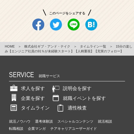
このページをシェアする
HOME
＞
株式会社ギブ・アンド・テイク
＞
タイムライン一覧
＞
15分の楽し
み【エンジニア社員の91％が未経験スタート】【人柄重視】【充実のフォロー】
SERVICE
就職サービス
求人を探す
説明会を探す
企業を探す
就職イベントを探す
タイムライン
適性検査
就活ノウハウ
選考体験談
スペシャルコンテンツ
就活相談
転職相談
企業マンガ
チアキャリアユーザーガイド