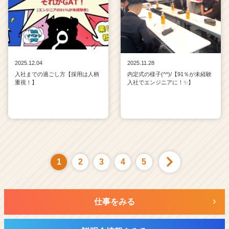
2025.12.04
2025.11.28
入社までの過ごし方【採用は人柄
内定式の様子(^^)/【91％が未経験
重視！】
入社でエンジニアに！✨】
1
2
3
4
5
仕事をみる