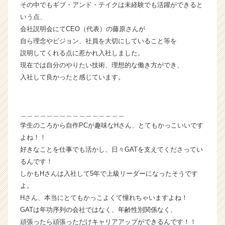
キ
その中でもギブ・アンド・テイクは未経験でも活躍ができると
ャ
いう点、
リ
会社説明会にてCEO（代表）の藤原さんが
ア
自ら理念やビジョン、社員を大切にしていること等を
（C
説明してくれる点に惹かれ入社しました。
h
現在では自分のやりたい技術、理想的な働き方ができ、
e
e
入社して良かったと感じています。
r
C
a
＿＿＿＿＿＿＿＿＿＿＿＿＿＿＿＿
r
学生のころから自作PCが趣味なHさん、とてもかっこいいです
e
よね！！
e
好きなことを仕事でも活かし、日々GATを支えてくださってい
r）
るんです！
しかもHさんは入社して5年で上級リーダーになったそうです
よ。
Hさん、本当にとてもかっこよくて憧れちゃいますよね！
GATは年功序列の会社ではなく、年齢性別関係なく、
頑張ったら頑張っただけキャリアアップができるんです！！