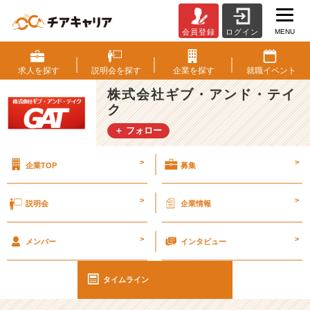
MENU
会員登録
ログイン
社
員
の
求人を
探す
説明会を
探す
企業を
探す
就職
イベント
声〜
株式会社ギブ・アンド・テイ
好
ク
き
を
＋ フォロー
活
か
>
>
企業TOP
募集
す
上
級
>
>
説明会
企業情報
リ
ー
>
>
ダ
メンバー
インタビュー
ー〜
【エ
タイムライン
ン
ジ