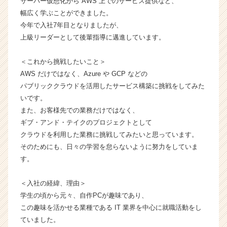
サーバー仮想化から AWS 上でのサービス提供など、
ー・
幅広く学ぶことができました。
成
今年で入社7年目となりましたが、
長
上級リーダーとして後輩指導に邁進しています。
企
業
か
＜これから挑戦したいこと＞
ら
AWS だけではなく、Azure や GCP などの
ス
パブリッククラウドを活用したサービス構築に挑戦をしてみた
カ
いです。
ウ
また、お客様先での業務だけではなく、
ト
ギブ・アンド・テイクのプロジェクトとして
が
届
クラウドを利用した業務に挑戦してみたいと思っています。
く
そのためにも、日々の学習を怠らないように努力をしていま
就
す。
活
サ
＜入社の経緯、理由＞
イ
学生の頃から元々、自作PCが趣味であり、
ト
この趣味を活かせる業種である IT 業界を中心に就職活動をし
チ
ア
ていました。