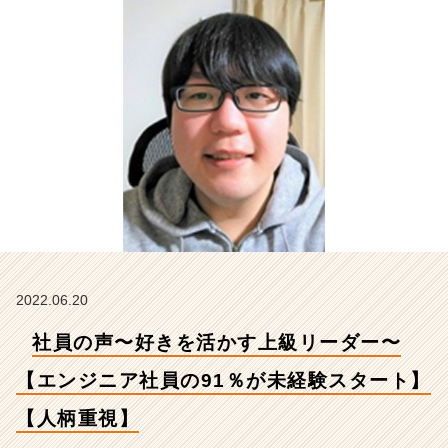
ニ
ア
社
員
の
9
1％
が
未
経
験
ス
タ
ー
ト】
2022.06.20
【人
社員の声〜好きを活かす上級リーダー〜
柄
重
【エンジニア社員の91％が未経験スタート】
視】
【株
【人柄重視】
式
会