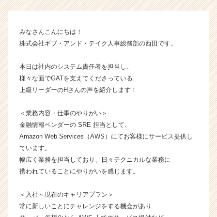
社
ギ
ブ・
みなさんこんにちは！
ア
株式会社ギブ・アンド・テイク人事総務部の西田です。
ン
ド・
本日は社内のシステム責任者を担当し、
テ
様々な面でGATを支えてくださっている
イ
上級リーダーのHさんの声を紹介します！
ク
の
タ
＜業務内容・仕事のやりがい＞
イ
金融情報ベンダーの SRE 担当として、
ム
Amazon Web Services（AWS）にてお客様にサービス提供し
ラ
ています。
イ
幅広く業務を担当しており、日々テクニカルな業務に
ン】
携われていることにやりがいを感じます。
|
ベ
ン
＜入社～現在のキャリアプラン＞
チ
常に新しいことにチャレンジをする機会があり
ャ