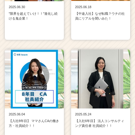
a
2025.06.30
2025.06.18
r
"限界を超えていけ！！"進化し続
【中途入社】なぜ転職？ウチの社
e
ける鬼企業！
員にリアルを聞いみた！
e
r）
2025.06.04
2025.05.24
【入社8年目】 ママさんCAの働き
【入社6年目】 法人コンサルティ
方・社員紹介！！
ング責任者 社員紹介！！