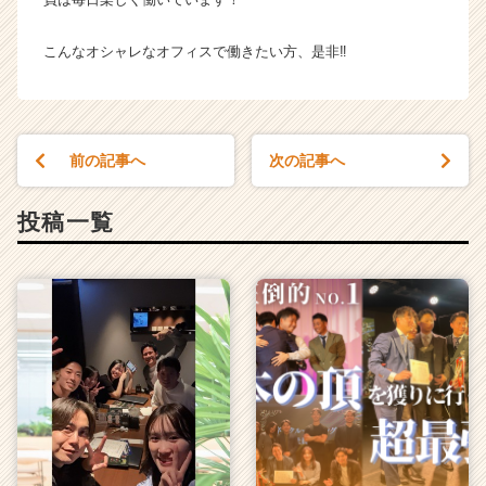
ト
が
こんなオシャレなオフィスで働きたい方、是非‼︎
届
く
就
活
サ
前の記事へ
次の記事へ
イ
ト
投稿一覧
チ
ア
キ
ャ
リ
ア
（C
h
e
e
r
C