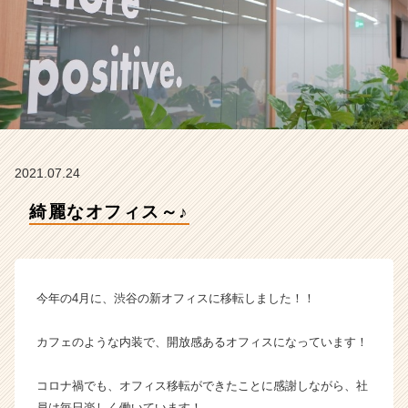
の
タ
イ
ム
ラ
イ
ン】
|
ベ
2021.07.24
ン
チ
綺麗なオフィス～♪
ャ
ー・
成
長
企
今年の4月に、渋谷の新オフィスに移転しました！！
業
か
カフェのような内装で、開放感あるオフィスになっています！
ら
ス
コロナ禍でも、オフィス移転ができたことに感謝しながら、社
カ
ウ
員は毎日楽しく働いています！