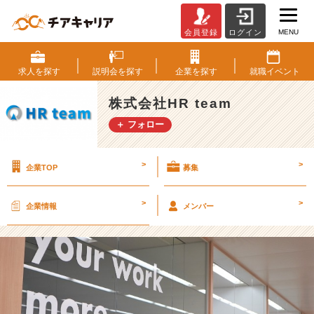
MENU
会員登録
ログイン
綺
麗
な
求人を
探す
説明会を
探す
企業を
探す
就職
イベント
オ
フ
株式会社HR team
ィ
＋ フォロー
ス
～
♪
>
>
企業TOP
募集
【株
式
会
>
>
企業情報
メンバー
社
H
R
t
e
a
m