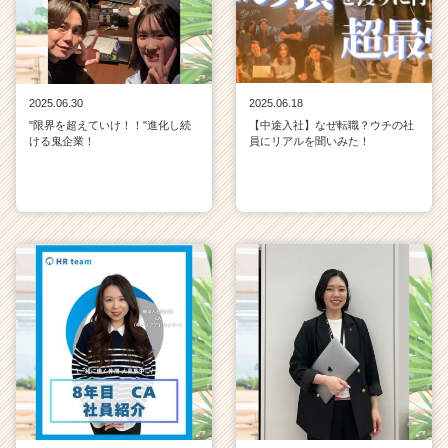
2025.06.30
2025.06.18
"限界を超えていけ！！"進化し続
【中途入社】なぜ転職？ウチの社
ける鬼企業！
員にリアルを聞いみた！