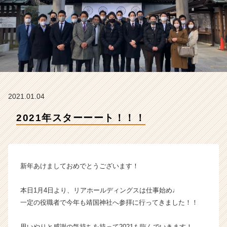
a
m
の
タ
イ
ム
ラ
イ
ン】
2021.01.04
|
ベ
2021年スターーート！！！
ン
チ
ャ
ー・
成
新年あけましておめでとうございます！
長
企
本日1月4日より、リアホールディングスは仕事始め♩
業
一定の役職者で今年も靖国神社へ参拝に行ってきました！！
か
ら
ス
思いやりと感謝の気持ちを持って2021も臨んでいきます！