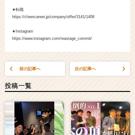
r
★転職
C
a
https://cheercareer.jp/company/offer/3141/1408
r
e
★Instagram
e
https://www.instagram.com/reastage_commit/
r）
前の記事へ
次の記事へ
投稿一覧