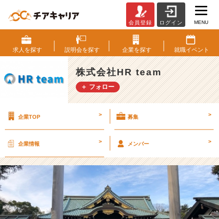
MENU
会員登録
ログイン
2
0
2
求人を
探す
説明会を
探す
企業を
探す
就職
イベント
1
年
株式会社HR team
ス
＋ フォロー
タ
ー
ー
>
>
企業TOP
募集
ー
ト！！！
【株
>
>
企業情報
メンバー
式
会
社
H
R
t
e