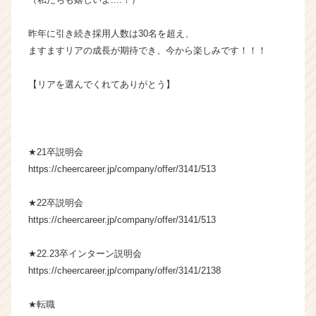
ト
が
昨年に引き続き採用人数は30名を超え、
届
ますますリアの成長が期待でき、今から楽しみです！！！
く
就
【リアを選んでくれてありがとう】
活
サ
イ
ト
チ
★21卒説明会
ア
https://cheercareer.jp/company/offer/3141/513
キ
ャ
★22卒説明会
リ
https://cheercareer.jp/company/offer/3141/513
ア
（C
h
★22.23卒インターン説明会
e
https://cheercareer.jp/company/offer/3141/2138
e
r
★転職
C