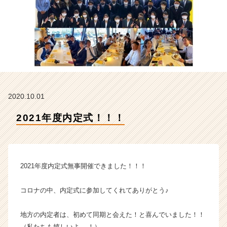
の
タ
イ
ム
ラ
イ
ン】
|
ベ
2020.10.01
ン
チ
2021年度内定式！！！
ャ
ー・
成
長
企
2021年度内定式無事開催できました！！！
業
か
コロナの中、内定式に参加してくれてありがとう♪
ら
ス
地方の内定者は、初めて同期と会えた！と喜んでいました！！
カ
ウ
（私たちも嬉しいよ....！）