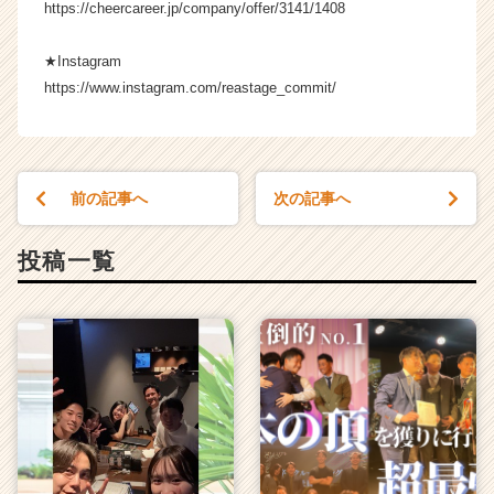
https://cheercareer.jp/company/offer/3141/1408
a
r
e
★Instagram
e
https://www.instagram.com/reastage_commit/
r）
前の記事へ
次の記事へ
投稿一覧