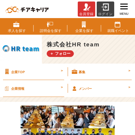
MENU
会員登録
ログイン
2
0
2
求人を
探す
説明会を
探す
企業を
探す
就職
イベント
1
年
株式会社HR team
度
＋ フォロー
内
定
式！！！
>
>
企業TOP
募集
【株
式
会
>
>
企業情報
メンバー
社
H
R
t
e
a
m