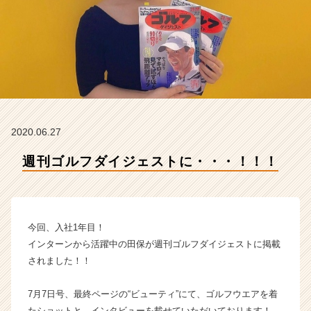
e
a
m
の
タ
イ
ム
ラ
イ
2020.06.27
ン】
|
週刊ゴルフダイジェストに・・・！！！
ベ
ン
チ
ャ
ー・
今回、入社1年目！
成
インターンから活躍中の田保が週刊ゴルフダイジェストに掲載
長
されました！！
企
業
7月7日号、最終ページの“ビューティ”にて、ゴルフウエアを着
か
ら
たショットと、インタビューを載せていただいております！