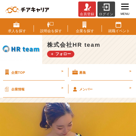
MENU
会員登録
ログイン
週
刊
ゴ
求人を
探す
説明会を
探す
企業を
探す
就職
イベント
ル
フ
株式会社HR team
ダ
＋ フォロー
イ
ジ
ェ
>
>
企業TOP
募集
ス
ト
に・・・！！！
>
>
企業情報
メンバー
【株
式
会
社
H
R
t