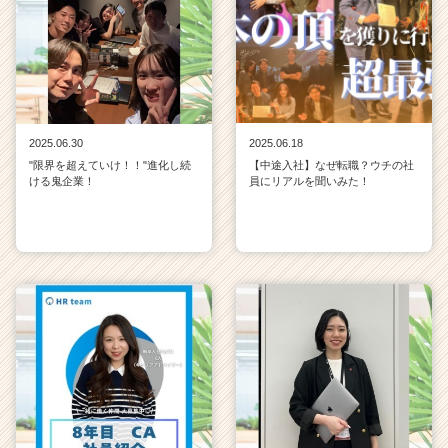
e
r
C
a
r
e
e
2025.06.30
2025.06.18
r）
"限界を超えていけ！！"進化し続
【中途入社】なぜ転職？ウチの社
ける鬼企業！
員にリアルを聞いみた！