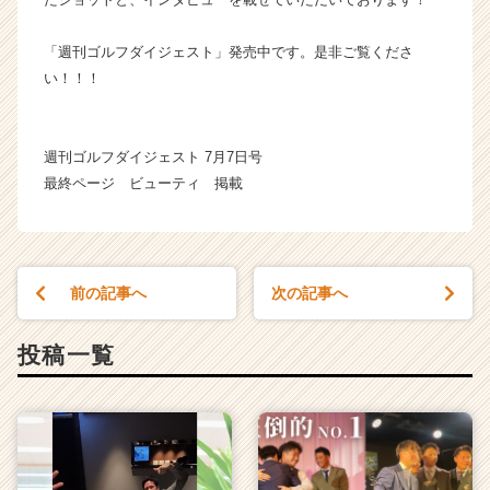
ス
カ
「週刊ゴルフダイジェスト」発売中です。是非ご覧くださ
ウ
い！！！
ト
が
届
週刊ゴルフダイジェスト 7月7日号
く
就
最終ページ ビューティ 掲載
活
サ
イ
ト
前の記事へ
次の記事へ
チ
ア
キ
投稿一覧
ャ
リ
ア
（C
h
e