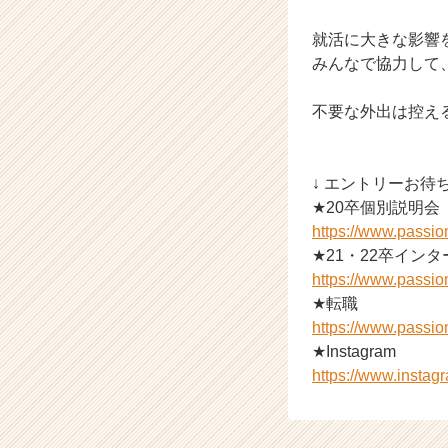
か
ら
就活に大きな影響
ス
みんなで協力して
カ
ウ
ト
不要な外出は控え
が
届
く
↓ エントリーお待
就
★20卒個別説明会
活
https://www.passi
サ
★21・22卒イン
イ
ト
https://www.passi
チ
★転職
ア
https://www.passi
キ
★Instagram
ャ
https://www.insta
リ
ア
（C
h