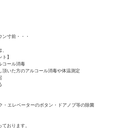
。
・
ウン寸前・・・
は、
ント】
ルコール消毒
し頂いた方のアルコール消毒や体温測定
起
る
スク・エレベーターのボタン・ドアノブ等の除菌
っております。