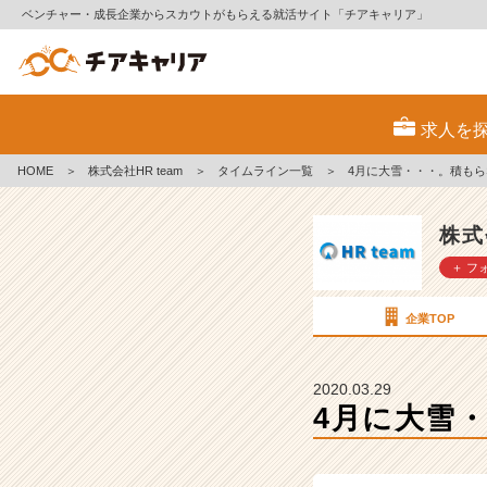
ベンチャー・成長企業からスカウトがもらえる就活サイト「チアキャリア」
4
月
求人を
に
大
HOME
＞
株式会社HR team
＞
タイムライン一覧
＞
4月に大雪・・・。積も
雪・・・。
積
も
株式
ら
＋ フ
な
い
で・・・
企業TOP
泣
【株
式
2020.03.29
会
4月に大雪
社
H
R