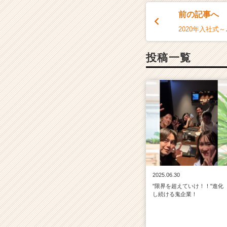
e
前の記事へ
e
2020年入社式～
r
C
a
投稿一覧
r
e
e
r）
2025.06.30
"限界を超えていけ！！"進化
し続ける鬼企業！