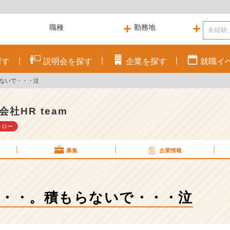
探す
説明会を
探す
企業を
探す
就職
イ
らないで・・・泣
会社HR team
ォロー
募集
企業情報
・・・。積もらないで・・・泣