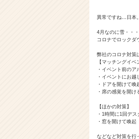
t
e
a
異常ですね…日本
m
の
4月なのに雪・・
タ
コロナでロックダ
イ
ム
弊社のコロナ対策
ラ
【マッチングイベ
イ
ン】
・イベント前のア
|
・イベントにお越
ベ
・ドアを開けて喚
ン
・席の感覚を開け
チ
ャ
【ほかの対策】
ー・
・1時間に1回デ
成
長
・窓を開けて喚起
企
業
などなど対策を行