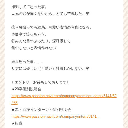
活
撮影してて思った事。
サ
→元の顔が怖くないから、とても苦戦した。笑
イ
ト
①何枚撮っても結局、可愛い表情の写真になる。
チ
②途中で笑っちゃう。
ア
③みんな目つぶったり、深呼吸して
キ
ャ
集中しないと表情作れない
リ
ア
結果思った事、、、
（C
リアには優しい（可愛い）社員しかいない。笑
h
e
↓ エントリーお待ちしております♪
e
★20卒個別説明会
r
C
https://www.passion-navi.com/company/seminar_detail/3141/62
a
263
r
★21・22卒インターン・個別説明会
e
https://www.passion-navi.com/company/intern/3141
e
★転職
r）