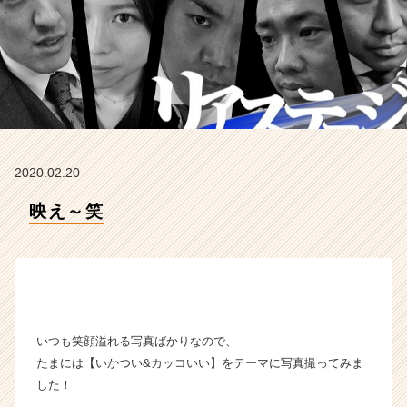
イ
ン】
|
ベ
ン
チ
ャ
ー・
成
2020.02.20
長
企
映え～笑
業
か
ら
ス
カ
ウ
ト
いつも笑顔溢れる写真ばかりなので、
が
たまには【いかつい&カッコいい】をテーマに写真撮ってみま
届
した！
く
就