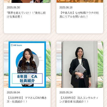
2025.06.30
2025.06.18
"限界を超えていけ！！"進化し続
【中途入社】なぜ転職？ウチの社
ける鬼企業！
員にリアルを聞いみた！
2025.06.04
2025.05.24
【入社8年目】 ママさんCAの働き
【入社6年目】 法人コンサルティ
方・社員紹介！！
ング責任者 社員紹介！！