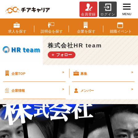
MENU
会員登録
ログイン
映
え
～
求人を
探す
説明会を
探す
企業を
探す
就職
イベント
笑
【株
株式会社HR team
式
＋ フォロー
会
社
H
>
>
企業TOP
募集
R
t
e
>
>
企業情報
メンバー
a
m
の
タ
イ
ム
ラ