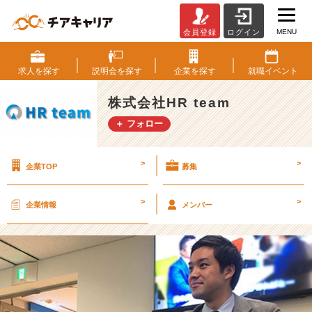
MENU
会員登録
ログイン
【後
編】
元
求人を
探す
説明会を
探す
企業を
探す
就職
イベント
メ
ガ
株式会社HR team
バ
＋ フォロー
ン
ク
社
>
>
企業TOP
募集
員
が
大
>
>
企業情報
メンバー
手
と
ベ
ン
チ
ャ
ー