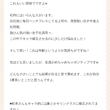
これもいい意味でですよw
a
m
の
社内にはいろんな人がいます。
タ
出社前に毎日ベンチプレスしてる上司や、突然歌い出す中途入
イ
社同期、
ム
負けん気の強い女子社員等々。
ラ
この中でキャラ確立させるのに少しだけ悩みました！
イ
ン】
そして若い！これは年齢というよりか気持ちがですね！
|
ベ
ン
先ほども言いましたが、全員がめちゃめちゃポジティブですw
チ
ャ
どんな小さいことでも結果が出ると皆で褒めます、これが自分
ー・
1番良いとこだと思うんですよ。
成
長
企
業
か
■松本さんもキャラ的には象とかキリンクラスに確立されてま
ら
すね！