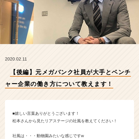
企
業
の
働
き
方
に
つ
い
2020.02.11
て
教
【後編】元メガバンク社員が大手とベンチ
え
ま
ャー企業の働き方について教えます！
す！
【株
式
会
社
■嬉しい言葉ありがとうございます！
H
松本さんから見たリアステージの社風を教えてください！
R
t
社風は・・・動物園みたいな感じですw
e