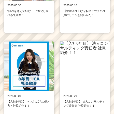
2025.06.30
2025.06.18
"限界を超えていけ！！"進化し続
【中途入社】なぜ転職？ウチの社
ける鬼企業！
員にリアルを聞いみた！
2025.06.04
2025.05.24
【入社8年目】 ママさんCAの働き
【入社6年目】 法人コンサルティ
方・社員紹介！！
ング責任者 社員紹介！！