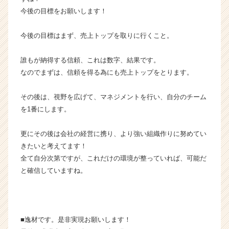
ス
今後の目標をお願いします！
カ
ウ
今後の目標はまず、売上トップを取りに行くこと。
ト
が
届
誰もが納得する信頼、これは数字、結果です。
く
なのでまずは、信頼を得る為にも売上トップをとります。
就
活
その後は、視野を広げて、マネジメントを行い、自分のチーム
サ
を1番にします。
イ
ト
更にその後は会社の経営に携り、より強い組織作りに努めてい
チ
ア
きたいと考えてます！
キ
全て自分次第ですが、これだけの環境が整っていれば、可能だ
ャ
と確信していますね。
リ
ア
（C
h
■逸材です。是非実現お願いします！
e