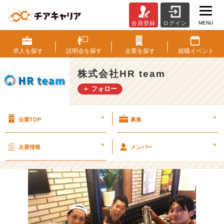
MENU
会員登録
ログイン
忘
年
会
求人を
探す
説明会を
探す
企業を
探す
就職
イベント
余
興
株式会社HR team
優
＋ フォロー
勝
メ
ン
>
>
企業TOP
募集
バ
ー
で・・・！！！
>
>
企業情報
メンバー
【株
式
会
社
H
R
t