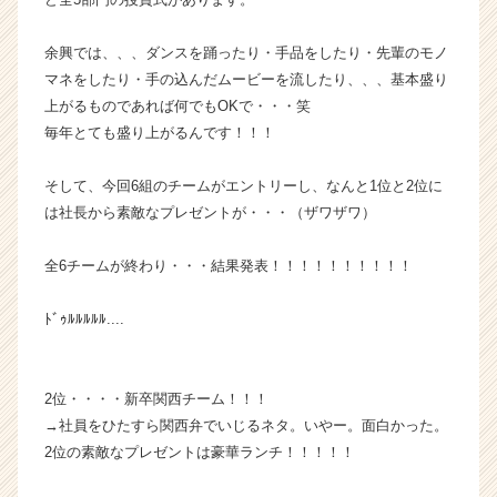
ス
カ
余興では、、、ダンスを踊ったり・手品をしたり・先輩のモノ
ウ
マネをしたり・手の込んだムービーを流したり、、、基本盛り
ト
上がるものであれば何でもOKで・・・笑
が
毎年とても盛り上がるんです！！！
届
く
就
そして、今回6組のチームがエントリーし、なんと1位と2位に
活
は社長から素敵なプレゼントが・・・（ザワザワ）
サ
イ
全6チームが終わり・・・結果発表！！！！！！！！！！
ト
チ
ﾄﾞｩﾙﾙﾙﾙﾙ....
ア
キ
ャ
リ
2位・・・・新卒関西チーム！！！
ア
→社員をひたすら関西弁でいじるネタ。いやー。面白かった。
（C
2位の素敵なプレゼントは豪華ランチ！！！！！
h
e