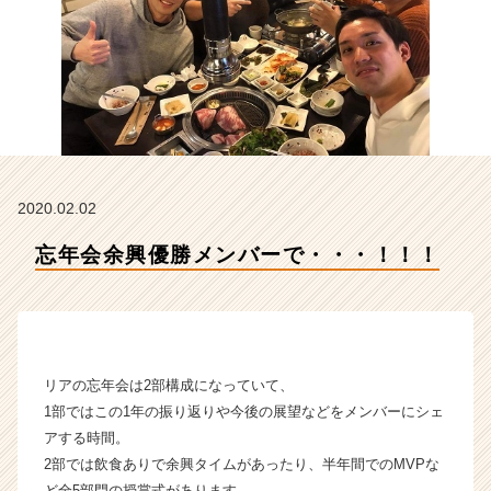
e
a
m
の
タ
イ
ム
ラ
イ
2020.02.02
ン】
|
忘年会余興優勝メンバーで・・・！！！
ベ
ン
チ
ャ
ー・
成
リアの忘年会は2部構成になっていて、
長
1部ではこの1年の振り返りや今後の展望などをメンバーにシェ
企
アする時間。
業
2部では飲食ありで余興タイムがあったり、半年間でのMVPな
か
ら
ど全5部門の授賞式があります。