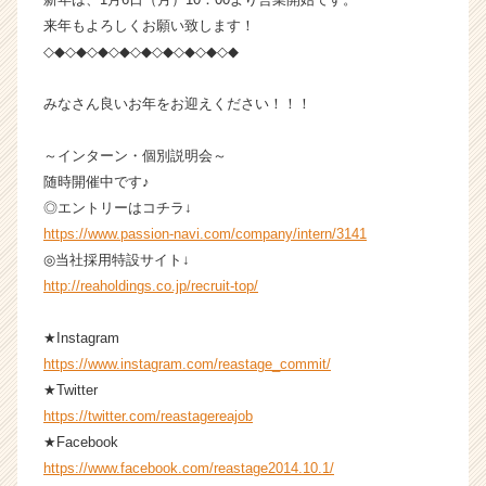
か
来年もよろしくお願い致します！
ら
◇◆◇◆◇◆◇◆◇◆◇◆◇◆◇◆◇◆
ス
カ
みなさん良いお年をお迎えください！！！
ウ
ト
～インターン・個別説明会～
が
届
随時開催中です♪
く
◎エントリーはコチラ↓
就
https://www.passion-navi.com/company/intern/3141
活
◎当社採用特設サイト↓
サ
http://reaholdings.co.jp/recruit-top/
イ
ト
★Instagram
チ
ア
https://www.instagram.com/reastage_commit/
キ
★Twitter
ャ
https://twitter.com/reastagereajob
リ
★Facebook
ア
https://www.facebook.com/reastage2014.10.1/
（C