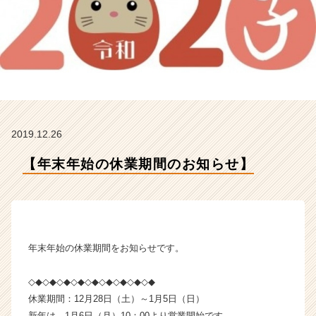
R
t
e
a
m
の
タ
イ
ム
2019.12.26
ラ
イ
【年末年始の休業期間のお知らせ】
ン】
|
ベ
ン
チ
ャ
年末年始の休業期間をお知らせです。
ー・
成
◇◆◇◆◇◆◇◆◇◆◇◆◇◆◇◆◇◆
長
休業期間：12月28日（土）～1月5日（日）
企
業
新年は、1月6日（月）10：00より営業開始です。