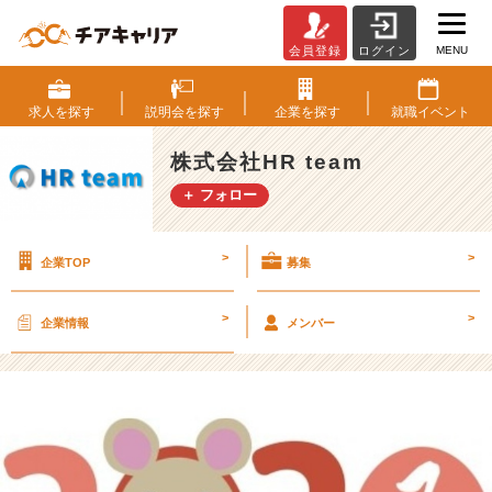
MENU
会員登録
ログイン
【年
末
年
求人を
探す
説明会を
探す
企業を
探す
就職
イベント
始
の
株式会社HR team
休
＋ フォロー
業
期
間
>
>
企業TOP
募集
の
お
知
>
>
企業情報
メンバー
ら
せ】
【株
式
会
社
H