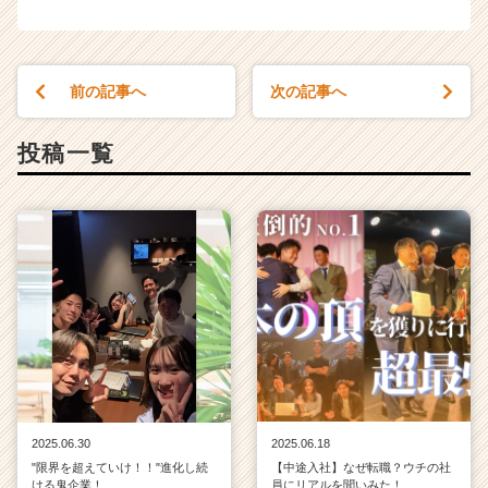
h
e
e
r
前の記事へ
次の記事へ
C
a
投稿一覧
r
e
e
r）
2025.06.30
2025.06.18
"限界を超えていけ！！"進化し続
【中途入社】なぜ転職？ウチの社
ける鬼企業！
員にリアルを聞いみた！