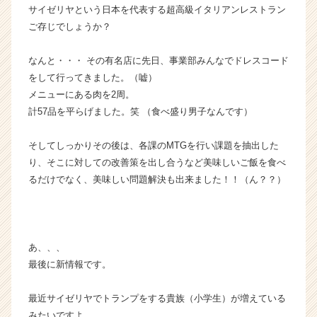
サイゼリヤという日本を代表する超高級イタリアンレストラン
長
ご存じでしょうか？
企
業
か
なんと・・・ その有名店に先日、事業部みんなでドレスコード
ら
をして行ってきました。（嘘）
ス
メニューにある肉を2周。
カ
計57品を平らげました。笑 （食べ盛り男子なんです）
ウ
ト
そしてしっかりその後は、各課のMTGを行い課題を抽出した
が
届
り、そこに対しての改善策を出し合うなど美味しいご飯を食べ
く
るだけでなく、美味しい問題解決も出来ました！！（ん？？）
就
活
サ
イ
あ、、、
ト
最後に新情報です。
チ
ア
キ
最近サイゼリヤでトランプをする貴族（小学生）が増えている
ャ
みたいですよ。