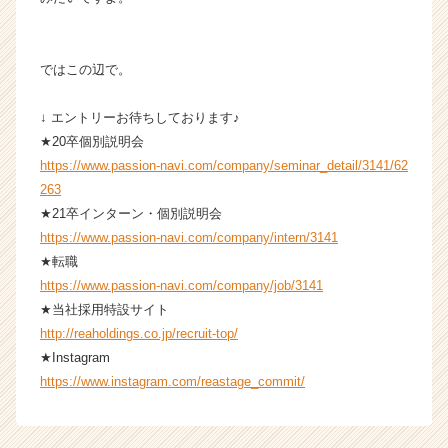
リ
ア
（C
ではこの辺で。
h
e
e
↓ エントリーお待ちしております♪
r
★20卒個別説明会
C
https://www.passion-navi.com/company/seminar_detail/3141/62
a
263
r
★21卒インターン・個別説明会
e
https://www.passion-navi.com/company/intern/3141
e
★転職
r）
https://www.passion-navi.com/company/job/3141
★当社採用特設サイト
http://reaholdings.co.jp/recruit-top/
★Instagram
https://www.instagram.com/reastage_commit/