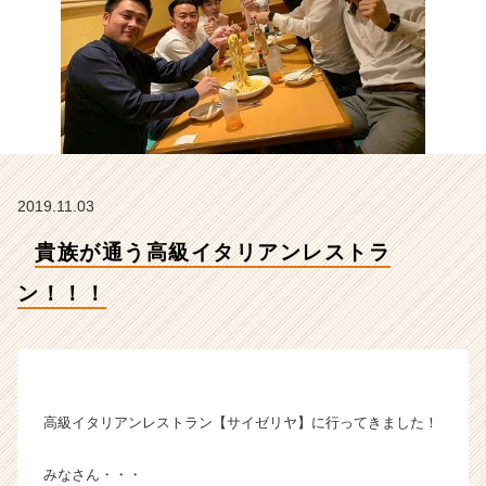
会
社
H
R
t
e
a
m
の
2019.11.03
タ
イ
貴族が通う高級イタリアンレストラ
ム
ラ
ン！！！
イ
ン】
|
ベ
ン
チ
高級イタリアンレストラン【サイゼリヤ】に行ってきました！
ャ
ー・
みなさん・・・
成