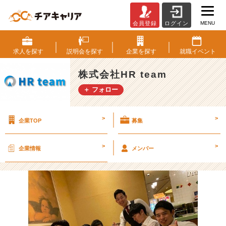
MENU
会員登録
ログイン
貴
族
が
求人を
探す
説明会を
探す
企業を
探す
就職
イベント
通
う
株式会社HR team
高
＋ フォロー
級
イ
タ
>
>
企業TOP
募集
リ
ア
ン
>
>
企業情報
メンバー
レ
ス
ト
ラ
ン！！！
【株
式