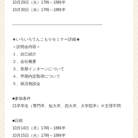
10月29日（火）17時～18時半
（C
10月30日（水）17時～18時半
h
e
e
-------------------------------------------------------------------------
r
C
★いろいろてんこもりセミナー詳細★
a
＜説明会内容＞
r
１、自己紹介
e
２、会社概要
e
r）
３、長期インターンについて
４、早期内定取得について
５、就活相談会
■参加条件
21卒学生（専門卒、短大卒、四大卒、大学院卒）※文理不問
■日程
10月14日（月）17時～18時半
10月15日（火）17時～18時半