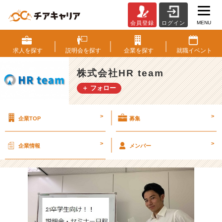
MENU
会員登録
ログイン
説
明
会・
求人を
探す
説明会を
探す
企業を
探す
就職
イベント
セ
ミ
株式会社HR team
ナ
＋ フォロー
ー
日
程
>
>
企業TOP
募集
追
加
し
>
>
企業情報
メンバー
ま
し
た！
【株
式
会
社