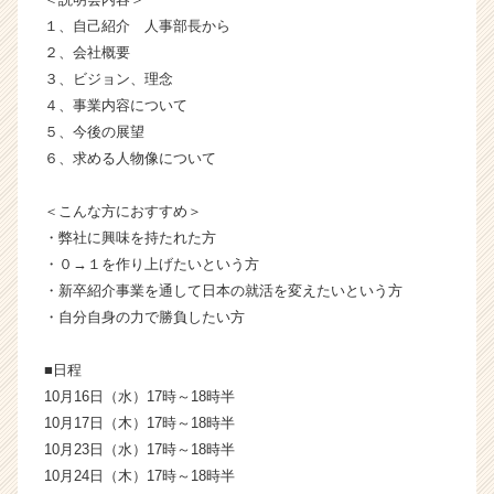
業
１、自己紹介 人事部長から
か
２、会社概要
ら
３、ビジョン、理念
ス
４、事業内容について
カ
５、今後の展望
ウ
６、求める人物像について
ト
が
届
＜こんな方におすすめ＞
く
・弊社に興味を持たれた方
就
・０→１を作り上げたいという方
活
・新卒紹介事業を通して日本の就活を変えたいという方
サ
・自分自身の力で勝負したい方
イ
ト
チ
■日程
ア
10月16日（水）17時～18時半
キ
10月17日（木）17時～18時半
ャ
10月23日（水）17時～18時半
リ
10月24日（木）17時～18時半
ア