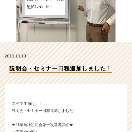
H
R
t
e
a
m
の
タ
イ
2019.10.10
ム
ラ
説明会・セミナー日程追加しました！
イ
ン】
|
ベ
ン
チ
21卒学生向け！！
ャ
説明会・セミナー日程追加しました！
ー・
成
★21卒自社説明会兼一次選考詳細★
長
企
＜説明会内容＞