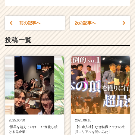
前の記事へ
次の記事へ
投稿一覧
2025.06.30
2025.06.18
"限界を超えていけ！！"進化し続
【中途入社】なぜ転職？ウチの社
ける鬼企業！
員にリアルを聞いみた！