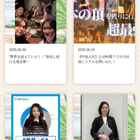
2025.06.30
2025.06.18
"限界を超えていけ！！"進化し続
【中途入社】なぜ転職？ウチの社
ける鬼企業！
員にリアルを聞いみた！