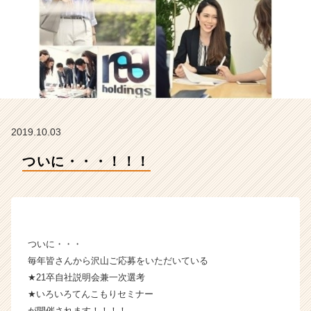
ン】
|
ベ
ン
チ
ャ
ー・
成
長
2019.10.03
企
業
ついに・・・！！！
か
ら
ス
カ
ウ
ト
ついに・・・
が
毎年皆さんから沢山ご応募をいただいている
届
★21卒自社説明会兼一次選考
く
★いろいろてんこもりセミナー
就
活
が開催されます！！！！