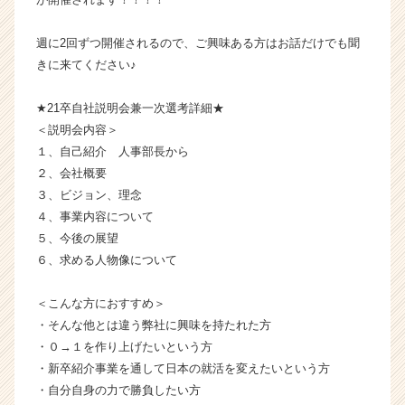
サ
イ
週に2回ずつ開催されるので、ご興味ある方はお話だけでも聞
ト
きに来てください♪
チ
ア
★21卒自社説明会兼一次選考詳細★
キ
＜説明会内容＞
ャ
リ
１、自己紹介 人事部長から
ア
２、会社概要
（C
３、ビジョン、理念
h
４、事業内容について
e
５、今後の展望
e
６、求める人物像について
r
C
a
＜こんな方におすすめ＞
r
・そんな他とは違う弊社に興味を持たれた方
e
・０→１を作り上げたいという方
e
・新卒紹介事業を通して日本の就活を変えたいという方
r）
・自分自身の力で勝負したい方