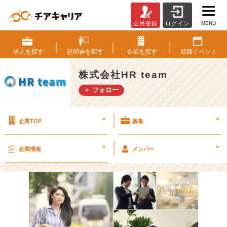
MENU
会員登録
ログイン
つ
い
に・・・！！！
求人を
探す
説明会を
探す
企業を
探す
就職
イベント
【株
式
株式会社HR team
会
＋ フォロー
社
H
R
>
>
企業TOP
募集
t
e
a
>
>
企業情報
メンバー
m
の
タ
イ
ム
ラ
イ