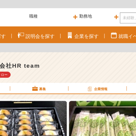
探す
説明会を
探す
企業を
探す
就職
イ
会社HR team
ォロー
募集
企業情報