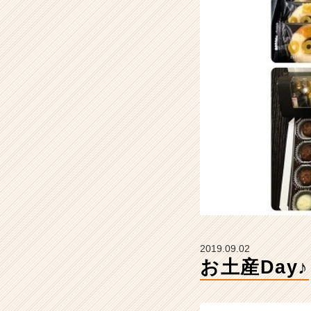
タ
イ
ム
ラ
イ
ン】
|
ベ
ン
チ
ャ
ー・
成
長
企
業
か
2019.09.02
ら
お土産Day♪
ス
カ
ウ