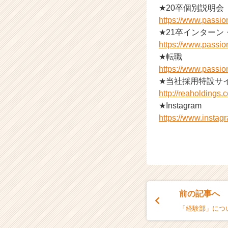
★20卒個別説明会
r
https://www.passi
e
e
★21卒インターン
r）
https://www.passi
★転職
https://www.passi
★当社採用特設サ
http://reaholdings.co
★Instagram
https://www.insta
前の記事へ
「経験部」につ