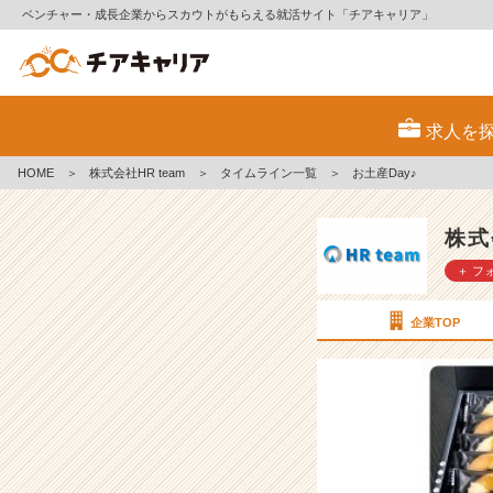
ベンチャー・成長企業からスカウトがもらえる就活サイト「チアキャリア」
お
土
求人を
産
D
HOME
＞
株式会社HR team
＞
タイムライン一覧
＞
お土産Day♪
a
y
♪
株式
【株
＋ フ
式
会
社
企業TOP
H
R
t
e
a
m
の