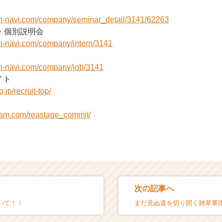
on-navi.com/company/seminar_detail/3141/62263
・個別説明会
on-navi.com/company/intern/3141
on-navi.com/company/job/3141
イト
.jp/recruit-top/
gram.com/reastage_commit/
次の記事へ
いて！！
まだ見ぬ道を切り開く雑草軍団v