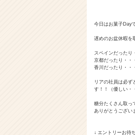
ト
が
届
く
今日はお菓子Day
就
活
遅めのお盆休暇を
サ
イ
ト
スペインだったり
チ
京都だったり・・
ア
香川だったり・・
キ
ャ
リアの社員は必ず
リ
す！！（優しい・
ア
（C
h
糖分たくさん取っ
e
ありがとうござい
e
r
C
↓ エントリーお待
a