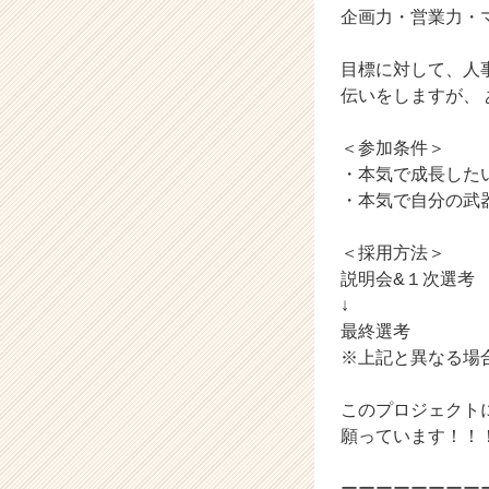
企画力・営業力・
ト
チ
ア
目標に対して、人
キ
伝いをしますが、
ャ
リ
＜参加条件＞
ア
・本気で成長した
（C
・本気で自分の武
h
e
e
＜採用方法＞
r
説明会&１次選考
C
↓
a
最終選考
r
※上記と異なる場
e
e
このプロジェクト
r）
願っています！！
ーーーーーーーー