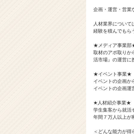
ベ
ン
企画・運営・営業
チ
ャ
人材業界について
ー・
経験を積んでもら
成
長
★メディア事業部
企
業
取材のアポ取りか
か
活市場』の運営に
ら
ス
★イベント事業★
カ
イベントの企画か
ウ
イベントの企画運
ト
が
届
★人材紹介事業★
く
学生集客から就活
就
年間７万人以上が
活
サ
＜どんな能力が得
イ