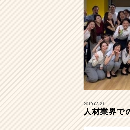
プ
募
集！！
【株
式
会
社
H
R
t
e
a
m
の
タ
イ
ム
2019.08.21
ラ
人材業界で
イ
ン】
|