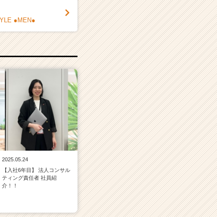
TYLE ●MEN●
2025.05.24
【入社6年目】 法人コンサル
ティング責任者 社員紹
介！！