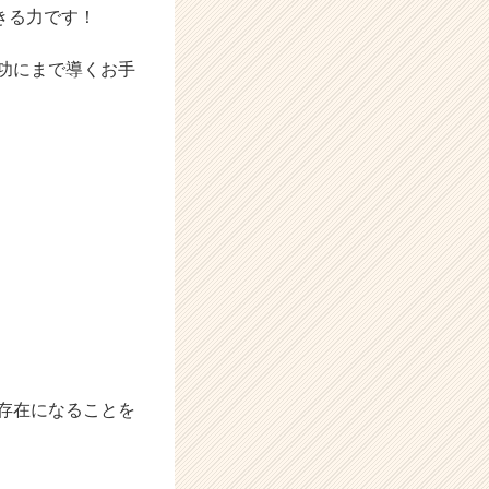
きる力です！
功にまで導くお手
存在になることを