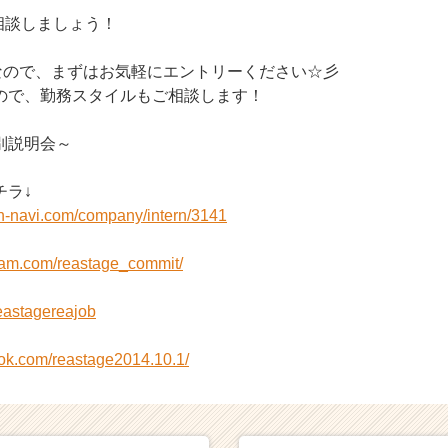
相談しましょう！
Kなので、まずはお気軽にエントリーください☆彡
ので、勤務スタイルもご相談します！
別説明会～
チラ↓
on-navi.com/company/intern/3141
gram.com/reastage_commit/
/reastagereajob
ook.com/reastage2014.10.1/