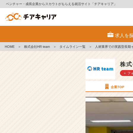
ベンチャー・成長企業からスカウトがもらえる就活サイト「チアキャリア」
人
材
求人を
業
界
HOME
＞
株式会社HR team
＞
タイムライン一覧
＞
人材業界での実践型長期
で
の
実
株式
践
＋ フ
型
長
期
企業TOP
イ
ン
タ
ー
ン
シ
ッ