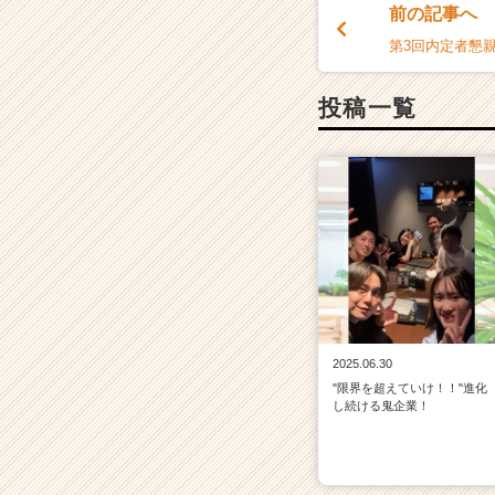
前の記事へ
第3回内定者懇親
投稿一覧
2025.06.30
"限界を超えていけ！！"進化
し続ける鬼企業！