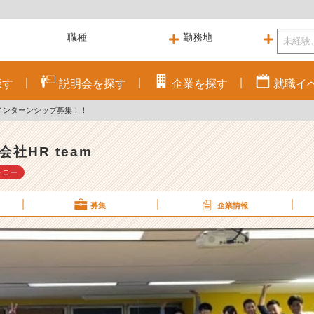
探す
説明会を
探す
企業を
探す
就職
イ
インターンシップ募集！！
会社HR team
ォロー
募集
企業情報