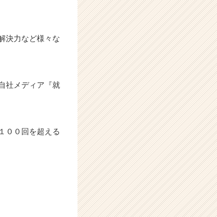
解決力など様々な
自社メディア『就
１００回を超える