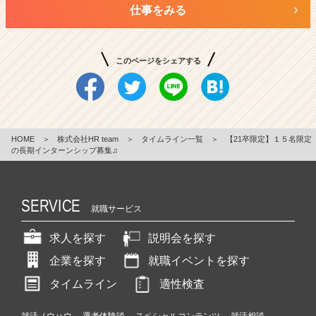
仕事をみる
このページをシェアする
HOME
＞
株式会社HR team
＞
タイムライン一覧
＞
【21卒限定】１５名限定
の長期インターンシップ募集♫
SERVICE
就職サービス
求人を探す
説明会を探す
企業を探す
就職イベントを探す
タイムライン
適性検査
就活ノウハウ
選考体験談
スペシャルコンテンツ
就活相談