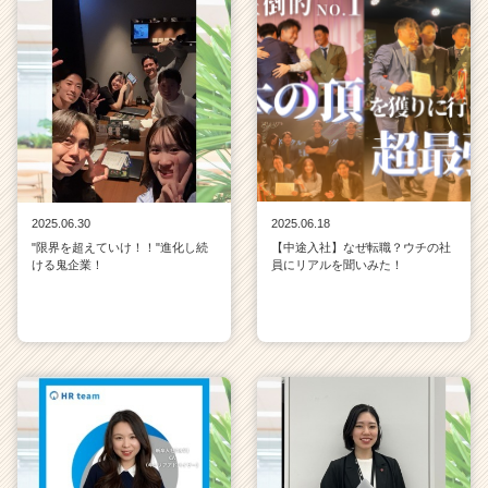
2025.06.30
2025.06.18
"限界を超えていけ！！"進化し続
【中途入社】なぜ転職？ウチの社
ける鬼企業！
員にリアルを聞いみた！