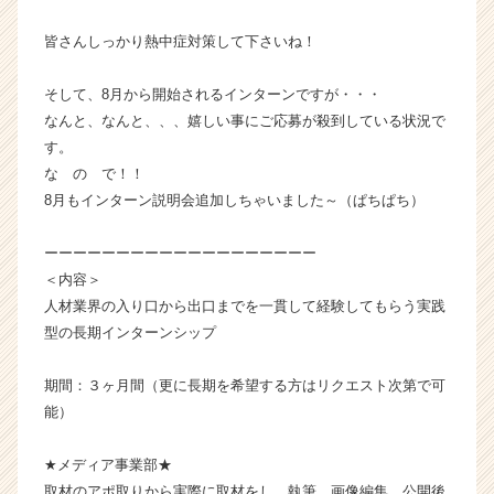
|
皆さんしっかり熱中症対策して下さいね！
ベ
ン
チ
そして、8月から開始されるインターンですが・・・
ャ
なんと、なんと、、、嬉しい事にご応募が殺到している状況で
ー・
す。
成
な の で！！
長
8月もインターン説明会追加しちゃいました～（ぱちぱち）
企
業
か
ーーーーーーーーーーーーーーーーーーー
ら
＜内容＞
ス
人材業界の入り口から出口までを一貫して経験してもらう実践
カ
型の長期インターンシップ
ウ
ト
期間：３ヶ月間（更に長期を希望する方はリクエスト次第で可
が
能）
届
く
就
★メディア事業部★
活
取材のアポ取りから実際に取材をし、執筆、画像編集、公開後