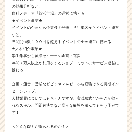
サ
の効果分析など、
イ
自社メディア『就活市場』の運営に携わる
ト
★イベント事業★
チ
イベントの企画から企業様の開拓、学生集客からイベント運営
ア
キ
など、
ャ
年間開催数１００回を超えるイベントの企画運営に携わる
リ
★人材紹介事業★
ア
学生集客から就活セミナーの企画・運営
（C
年間７万人以上が利用をするジョブコミットのサービス運営に
h
携わる
e
e
r
企画・運営・営業などビジネスをゼロから経験できる長期イン
C
ターンシップ。
a
人材業界についてはもちろんですが、実践形式だからこそ得ら
r
れるスキル、問題解決力など様々な経験を積んでもらう予定で
e
す！
e
r）
＜どんな能力が得られるのか？＞