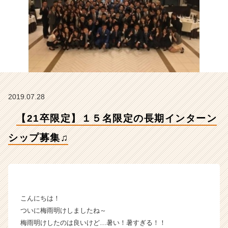
ッ
プ
募
集
♫
【株
式
会
社
2019.07.28
H
R
【21卒限定】１５名限定の長期インターン
t
e
シップ募集♫
a
m
の
タ
イ
ム
こんにちは！
ラ
ついに梅雨明けしましたね～
イ
梅雨明けしたのは良いけど…暑い！暑すぎる！！
ン】