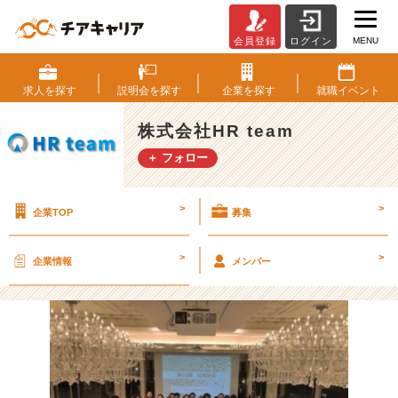
MENU
会員登録
ログイン
【2
1
卒
求人を
探す
説明会を
探す
企業を
探す
就職
イベント
限
定】
株式会社HR team
１
＋ フォロー
５
名
限
>
>
企業TOP
募集
定
の
長
>
>
企業情報
メンバー
期
イ
ン
タ
ー
ン
シ