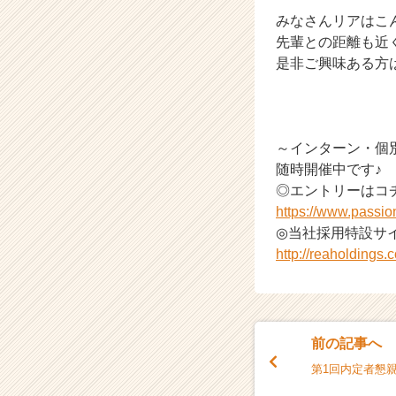
みなさんリアはこ
先輩との距離も近
是非ご興味ある方
～インターン・個
随時開催中です♪
◎エントリーはコ
https://www.passi
◎当社採用特設サイ
http://reaholdings.co
前の記事へ
第1回内定者懇親