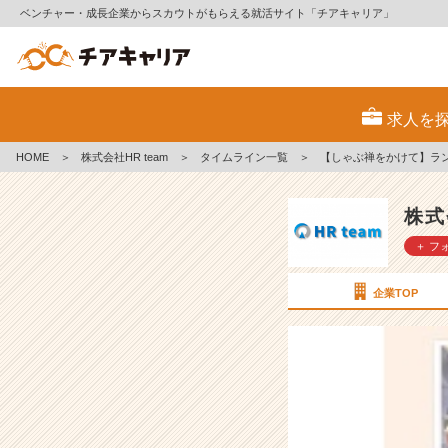
ベンチャー・成長企業からスカウトがもらえる就活サイト「チアキャリア」
【し
ゃ
求人を
ぶ
禅
HOME
＞
株式会社HR team
＞
タイムライン一覧
＞
【しゃぶ禅をかけて】ラ
を
か
け
株式
て】
＋ フ
ラ
ン
チ
企業TOP
バ
ト
ル
の
結
果・・・
【株