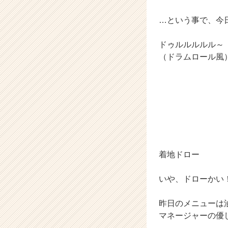
ャ
…という事で、今
リ
ア
（C
ドゥルルルルル
h
（ドラムロール風
e
e
r
C
a
r
e
e
r）
着地ドロー
いや、ドローかい
昨日のメニューは
マネージャーの優