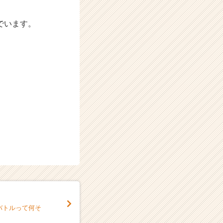
でいます。
バトルって何そ
】