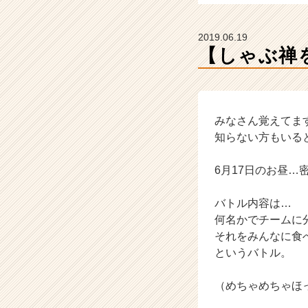
ー・
成
長
2019.06.19
企
【しゃぶ禅
業
か
ら
ス
カ
みなさん覚えてま
ウ
知らない方もいる
ト
が
6月17日のお昼
届
く
バトル内容は…
就
何名かでチームに
活
サ
それをみんなに食
イ
というバトル。
ト
チ
（めちゃめちゃほ
ア
キ