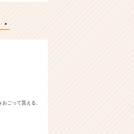
・・
をおごって貰える、