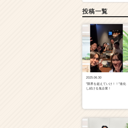
投稿一覧
2025.06.30
"限界を超えていけ！！"進化
し続ける鬼企業！