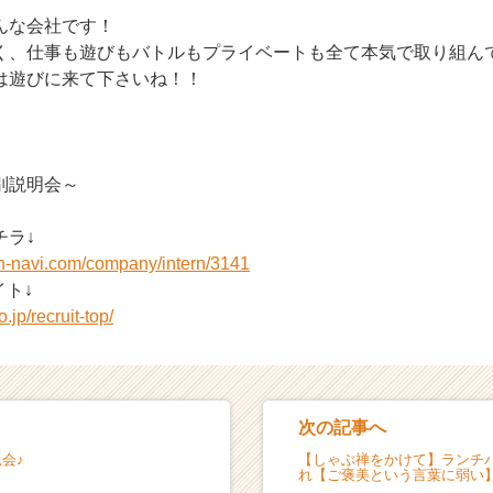
んな会社です！
く、仕事も遊びもバトルもプライベートも全て本気で取り組ん
は遊びに来て下さいね！！
別説明会～
チラ↓
on-navi.com/company/intern/3141
ト↓
.jp/recruit-top/
次の記事へ
会♪
【しゃぶ禅をかけて】ランチ
れ【ご褒美という言葉に弱い