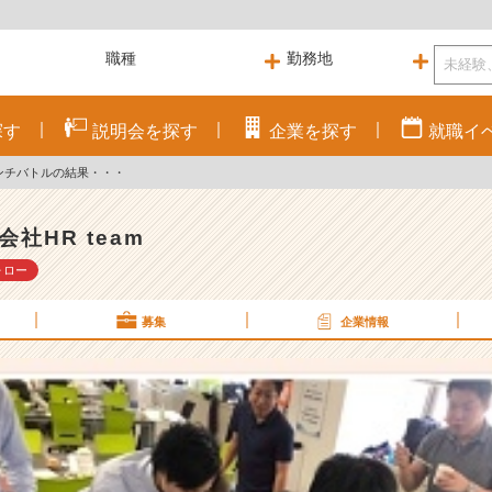
探す
説明会を
探す
企業を
探す
就職
イ
ンチバトルの結果・・・
会社HR team
ォロー
募集
企業情報