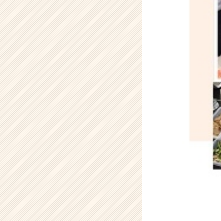
式
会
社
H
R
t
e
a
m
の
タ
イ
ム
ラ
イ
ン】
|
ベ
ン
チ
ャ