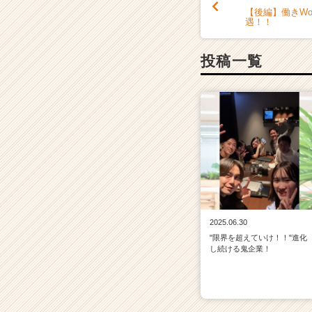
【後編】働きWo
遇！！
投稿一覧
2025.06.30
"限界を超えていけ！！"進化
し続ける鬼企業！