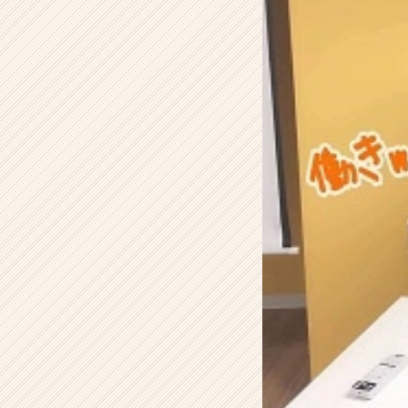
式
会
社
H
R
t
e
a
m
の
タ
イ
ム
ラ
イ
ン】
|
ベ
ン
チ
ャ