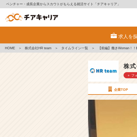
ベンチャー・成長企業からスカウトがもらえる就活サイト「チアキャリア」
【前
編】
求人を
働
き
HOME
＞
株式会社HR team
＞
タイムライン一覧
＞
【前編】働きWoman！
W
o
m
株式
a
＋ フ
n！！
転
職
企業TOP
で
天
職
に
遭
遇！！
【株