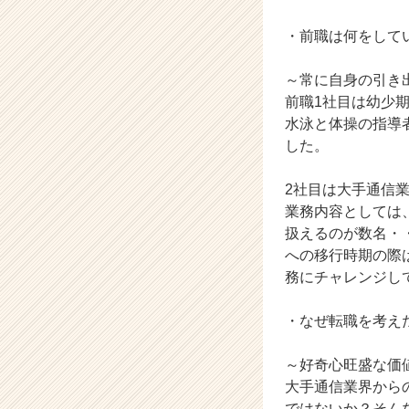
ャ
・前職は何をして
リ
ア
（C
～常に自身の引き
h
前職1社目は幼少
e
水泳と体操の指導
e
した。
r
C
2社目は大手通信
a
r
業務内容としては
e
扱えるのが数名・
e
への移行時期の際は
r）
務にチャレンジし
・なぜ転職を考え
～好奇心旺盛な価
大手通信業界から
ではないか？そん