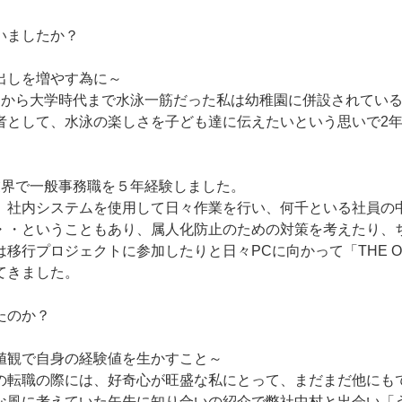
いましたか？
出しを増やす為に～
期から大学時代まで水泳一筋だった私は幼稚園に併設されてい
者として、水泳の楽しさを子ども達に伝えたいという思いで2
業界で一般事務職を５年経験しました。
、社内システムを使用して日々作業を行い、何千といる社員の
・・ということもあり、属人化防止のための対策を考えたり、
移行プロジェクトに参加したりと日々PCに向かって「THE 
てきました。
たのか？
値観で自身の経験値を生かすこと～
の転職の際には、好奇心が旺盛な私にとって、まだまだ他にも
な風に考えていた矢先に知り合いの紹介で弊社中村と出会い「