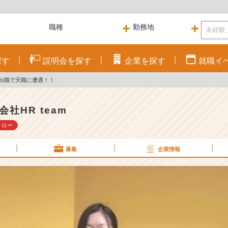
探す
説明会を
探す
企業を
探す
就職
イ
！転職で天職に遭遇！！
会社HR team
ォロー
募集
企業情報