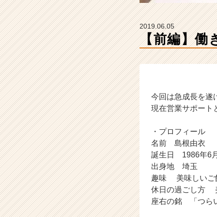
ー・
成
長
2019.06.05
企
【前編】働
業
か
ら
ス
カ
ウ
今回は急成長を遂
ト
現在営業サポート
が
届
・プロフィール
く
名前 島根由衣
就
誕生日 1986年6
活
サ
出身地 埼玉
イ
趣味 美味しいご
ト
休日の過ごし方 
チ
座右の銘 「つら
ア
キ