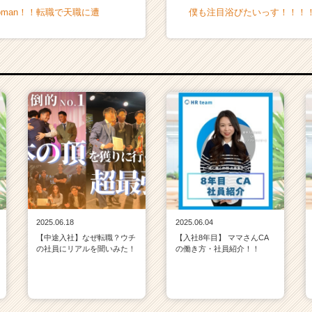
man！！転職で天職に遭
僕も注目浴びたいっす！！！
2025.06.18
2025.06.04
【中途入社】なぜ転職？ウチ
【入社8年目】 ママさんCA
の社員にリアルを聞いみた！
の働き方・社員紹介！！