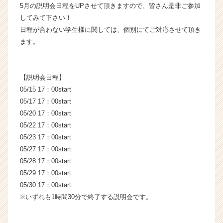
5月の説明会日程をUPさせて頂きますので、皆さん是非ご参加
ウ
してみて下さい！
ト
日程が合わない学生様に関しては、個別にてご対応させて頂き
が
届
ます。
く
就
活
【説明会日程】
サ
05/15 17：00start
イ
05/17 17：00start
ト
05/20 17：00start
チ
ア
05/22 17：00start
キ
05/23 17：00start
ャ
05/27 17：00start
リ
05/28 17：00start
ア
05/29 17：00start
（C
05/30 17：00start
h
※いずれも1時間30分で終了する説明会です。
e
e
r