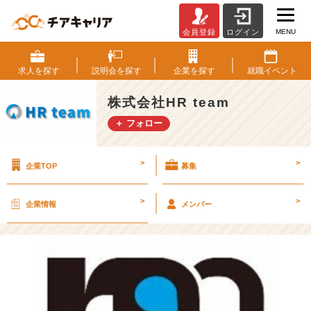
MENU
会員登録
ログイン
【説
明
会
求人を
探す
説明会を
探す
企業を
探す
就職
イベント
日
程
株式会社HR team
U
＋ フォロー
P
し
ま
>
>
企業TOP
募集
す！！！】
【株
式
>
>
企業情報
メンバー
会
社
H
R
t
e
a