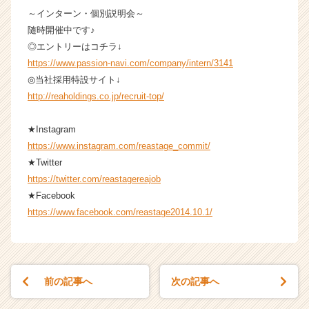
C
～インターン・個別説明会～
a
随時開催中です♪
r
◎エントリーはコチラ↓
e
https://www.passion-navi.com/company/intern/3141
e
◎当社採用特設サイト↓
r）
http://reaholdings.co.jp/recruit-top/
★Instagram
https://www.instagram.com/reastage_commit/
★Twitter
https://twitter.com/reastagereajob
★Facebook
https://www.facebook.com/reastage2014.10.1/
前の記事へ
次の記事へ