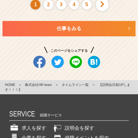
1
2
3
4
5
仕事をみる
このページをシェアする
HOME
＞
株式会社HR team
＞
タイムライン一覧
＞
【説明会日程UPしま
す！！！】
SERVICE
就職サービス
求人を探す
説明会を探す
企業を探す
就職イベントを探す