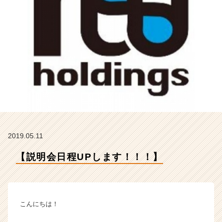
m
の
タ
イ
ム
ラ
イ
ン】
|
ベ
ン
チ
ャ
2019.05.11
ー・
成
【説明会日程UPします！！！】
長
企
業
か
ら
こんにちは！
ス
カ