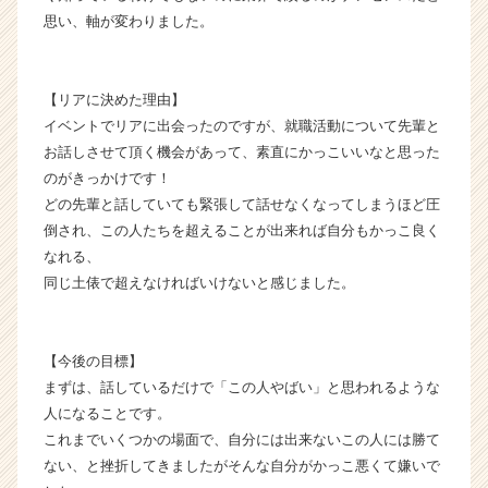
e
思い、軸が変わりました。
e
r
C
【リアに決めた理由】
a
イベントでリアに出会ったのですが、就職活動について先輩と
r
e
お話しさせて頂く機会があって、素直にかっこいいなと思った
e
のがきっかけです！
r）
どの先輩と話していても緊張して話せなくなってしまうほど圧
倒され、この人たちを超えることが出来れば自分もかっこ良く
なれる、
同じ土俵で超えなければいけないと感じました。
【今後の目標】
まずは、話しているだけで「この人やばい」と思われるような
人になることです。
これまでいくつかの場面で、自分には出来ないこの人には勝て
ない、と挫折してきましたがそんな自分がかっこ悪くて嫌いで