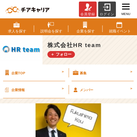
MENU
会員登録
ログイン
1
9
卒
求人を
探す
説明会を
探す
企業を
探す
就職
イベント
新
入
株式会社HR team
社
＋ フォロー
員
ご
紹
>
>
企業TOP
募集
介！
福
島
>
>
企業情報
メンバー
亨
【株
式
会
社
H
R