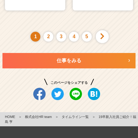
1
2
3
4
5
仕事をみる
このページをシェアする
HOME
＞
株式会社HR team
＞
タイムライン一覧
＞
19卒新入社員ご紹介！福
島 亨