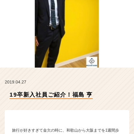
t
e
a
m
の
タ
イ
ム
ラ
イ
ン】
|
ベ
2019.04.27
ン
チ
19卒新入社員ご紹介！福島 亨
ャ
ー・
成
長
企
業
旅行が好きすぎて金欠の時に、和歌山から大阪までを1週間歩
か