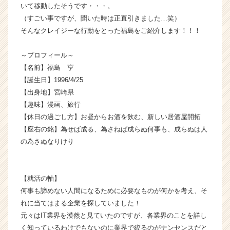
いて移動したそうです・・・。
ら
（すごい事ですが、聞いた時は正直引きました…笑）
ス
そんなクレイジーな行動をとった福島をご紹介します！！！
カ
ウ
ト
～プロフィール～
が
【名前】福島 亨
届
【誕生日】1996/4/25
く
【出身地】宮崎県
就
【趣味】漫画、旅行
活
【休日の過ごし方】お昼からお酒を飲む、新しい居酒屋開拓
サ
イ
【座右の銘】為せば成る、為さねば成らぬ何事も、成らぬは人
ト
の為さぬなりけり
チ
ア
キ
【就活の軸】
ャ
何事も諦めない人間になるために必要なものが何かを考え、そ
リ
れに当てはまる企業を探していました！
ア
（C
元々はIT業界を漠然と見ていたのですが、各業界のことを詳し
h
く知っているわけでもないのに業界で絞るのがナンセンスだと