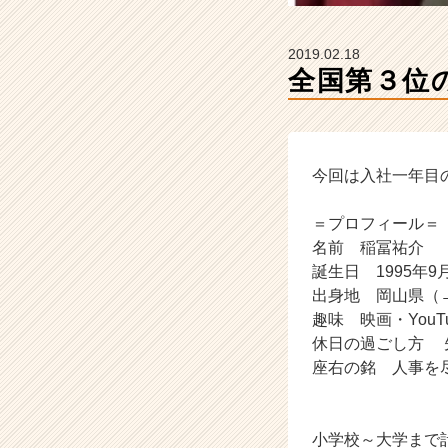
ベ
ン
チ
2019.02.18
ャ
全国第３位
ー・
成
長
企
業
今回は入社一年目
か
ら
＝プロフィール＝
ス
名前 稲冨祐介
カ
誕生日 1995年9
ウ
出身地 岡山県（
ト
趣味 映画・YouT
が
届
休日の過ごし方 
く
座右の銘 人事を
就
活
サ
小学校～大学まで
イ