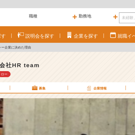
探す
説明会を
探す
企業を
探す
就職
イ
ャー企業に決めた理由
会社HR team
ォロー
募集
企業情報