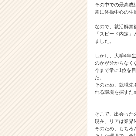
その中での最高成
ト
常に体操中心の生
チ
ア
キ
なので、就活解禁
ャ
「スピード内定」
リ
ました。
ア
（C
しかし、大学4年
h
のかが分からなく
e
e
今まで常に1位を
r
た。
C
そのため、就職先
a
れる環境を探すた
r
e
e
そこで、出会った
r）
現在、リアは業界N
そのため、もちろ
そんな環境で、会