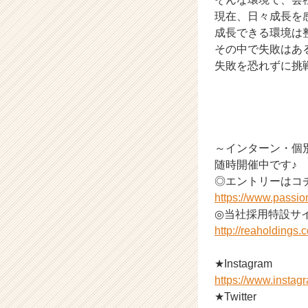
現在、日々成長を
成長できる環境は
その中で失敗はあ
失敗を恐れずに挑
～インターン・個
随時開催中です♪
◎エントリーはコ
https://www.passi
◎当社採用特設サイ
http://reaholdings.co
★Instagram
https://www.insta
★Twitter