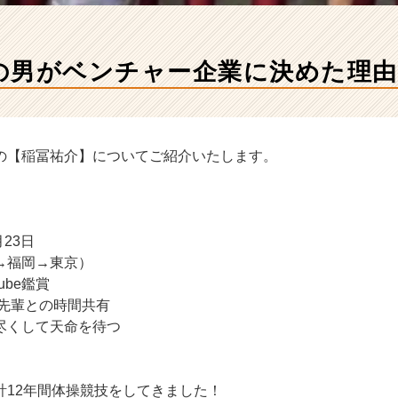
の男がベンチャー企業に決めた理由
の【稲冨祐介】についてご紹介いたします。
月23日
→福岡→東京）
ube鑑賞
先輩との時間共有
尽くして天命を待つ
計12年間体操競技をしてきました！