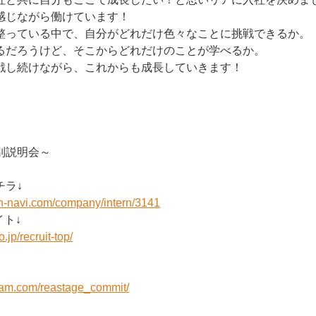
感じながら働けています！
整っている中で、自分がどれだけ色々なことに挑戦できるか。
るだろうけど、そこからどれだけのことが学べるか。
戦し続けながら、これからも成長していきます！
別説明会～
チラ↓
on-navi.com/company/intern/3141
ト↓
.jp/recruit-top/
gram.com/reastage_commit/