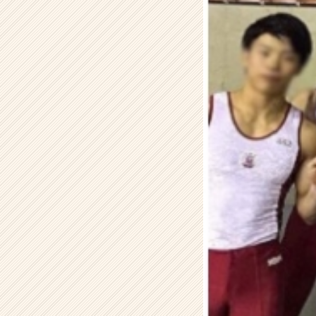
た
理
由
【株
式
会
社
H
R
t
e
a
m
の
タ
イ
ム
ラ
イ
ン】
|