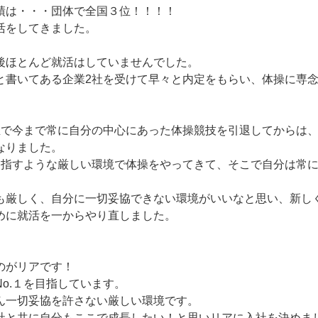
績は・・・団体で全国３位！！！！
活をしてきました。
後ほとんど就活はしていませんでした。
と書いてある企業2社を受けて早々と内定をもらい、体操に専
生で今まで常に自分の中心にあった体操競技を引退してからは
なりました。
目指すような厳しい環境で体操をやってきて、そこで自分は常
も厳しく、自分に一切妥協できない環境がいいなと思い、新し
めに就活を一からやり直しました。
のがリアです！
o.１を目指しています。
ん一切妥協を許さない厳しい環境です。
社と共に自分もここで成長したい！と思いリアに入社を決めま