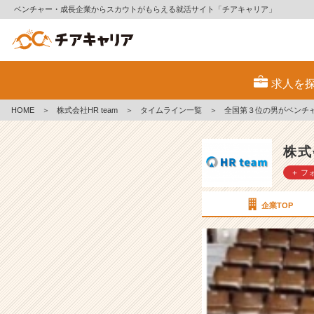
ベンチャー・成長企業からスカウトがもらえる就活サイト「チアキャリア」
全
国
求人を
第
３
HOME
＞
株式会社HR team
＞
タイムライン一覧
＞
全国第３位の男がベンチ
位
の
男
株式
が
＋ フ
ベ
ン
チ
企業TOP
ャ
ー
企
業
に
決
め