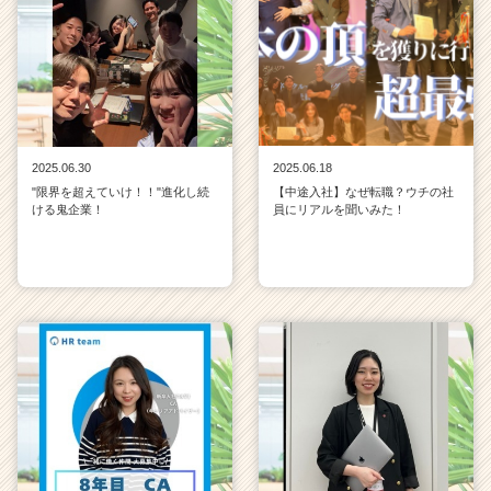
2025.06.30
2025.06.18
"限界を超えていけ！！"進化し続
【中途入社】なぜ転職？ウチの社
ける鬼企業！
員にリアルを聞いみた！