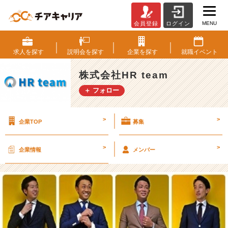
MENU
会員登録
ログイン
で
き
る
求人を
探す
説明会を
探す
企業を
探す
就職
イベント
ビ
ジ
株式会社HR team
ネ
＋ フォロー
ス
マ
ン
>
>
企業TOP
募集
の
コ
ン
>
>
企業情報
メンバー
テ
キ
ス
ト
と
は・・・？
【株