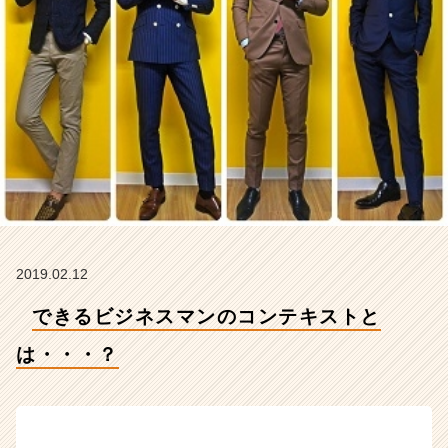
式
会
社
H
R
t
e
a
m
の
タ
イ
ム
2019.02.12
ラ
イ
できるビジネスマンのコンテキストと
ン】
|
は・・・？
ベ
ン
チ
ャ
ー・