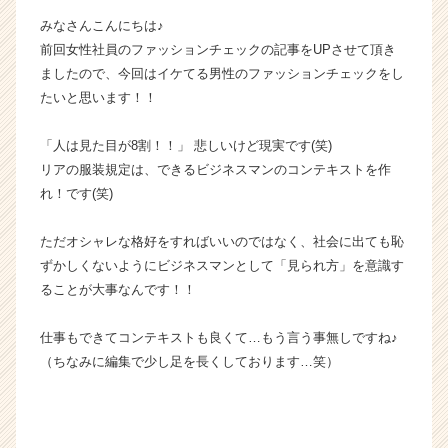
成
みなさんこんにちは♪
長
前回女性社員のファッションチェックの記事をUPさせて頂き
企
ましたので、今回はイケてる男性のファッションチェックをし
業
たいと思います！！
か
ら
ス
「人は見た目が8割！！」 悲しいけど現実です(笑)
カ
リアの服装規定は、できるビジネスマンのコンテキストを作
ウ
れ！です(笑)
ト
が
ただオシャレな格好をすればいいのではなく、社会に出ても恥
届
ずかしくないようにビジネスマンとして「見られ方」を意識す
く
ることが大事なんです！！
就
活
サ
仕事もできてコンテキストも良くて…もう言う事無しですね♪
イ
（ちなみに編集で少し足を長くしております…笑）
ト
チ
ア
キ