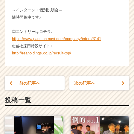
ャ
リ
～インターン・個別説明会～
ア
随時開催中です♪
（C
h
◎エントリーはコチラ↓
e
https://www.passion-navi.com/company/intern/3141
e
◎当社採用特設サイト↓
r
http://reaholdings.co.jp/recruit-top/
C
a
r
e
e
前の記事へ
次の記事へ
r）
投稿一覧