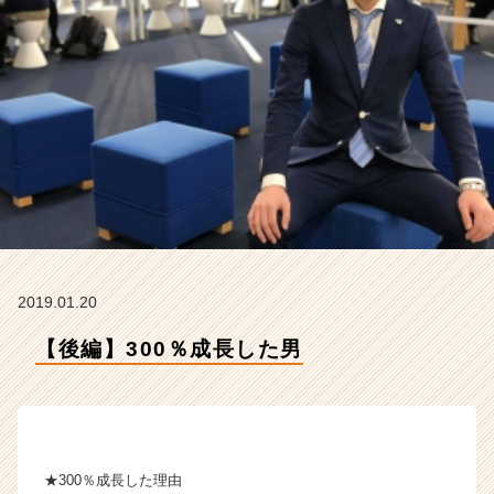
m
の
タ
イ
ム
ラ
イ
ン】
|
ベ
ン
チ
ャ
2019.01.20
ー・
成
【後編】300％成長した男
長
企
業
か
ら
ス
★300％成長した理由
カ