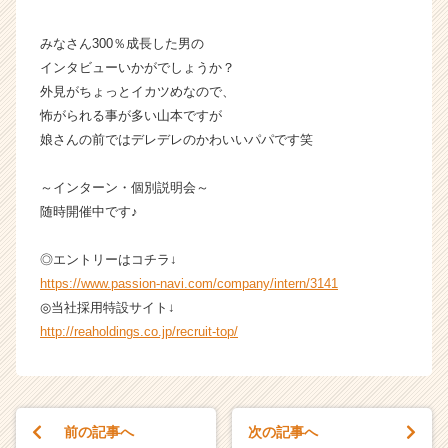
C
a
みなさん300％成長した男の
r
インタビューいかがでしょうか？
e
外見がちょっとイカツめなので、
e
怖がられる事が多い山本ですが
r）
娘さんの前ではデレデレのかわいいパパです笑
～インターン・個別説明会～
随時開催中です♪
◎エントリーはコチラ↓
https://www.passion-navi.com/company/intern/3141
◎当社採用特設サイト↓
http://reaholdings.co.jp/recruit-top/
前の記事へ
次の記事へ