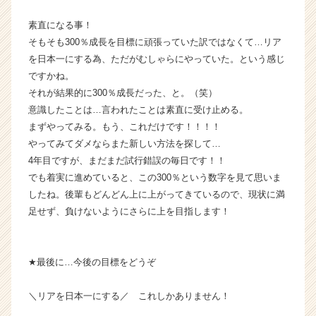
ウ
素直になる事！
ト
そもそも300％成長を目標に頑張っていた訳ではなくて…リア
が
届
を日本一にする為、ただがむしゃらにやっていた。という感じ
く
ですかね。
就
それが結果的に300％成長だった、と。（笑）
活
意識したことは…言われたことは素直に受け止める。
サ
まずやってみる。もう、これだけです！！！！
イ
やってみてダメならまた新しい方法を探して…
ト
4年目ですが、まだまだ試行錯誤の毎日です！！
チ
ア
でも着実に進めていると、この300％という数字を見て思いま
キ
したね。後輩もどんどん上に上がってきているので、現状に満
ャ
足せず、負けないようにさらに上を目指します！
リ
ア
（C
★最後に…今後の目標をどうぞ
h
e
e
＼リアを日本一にする／ これしかありません！
r