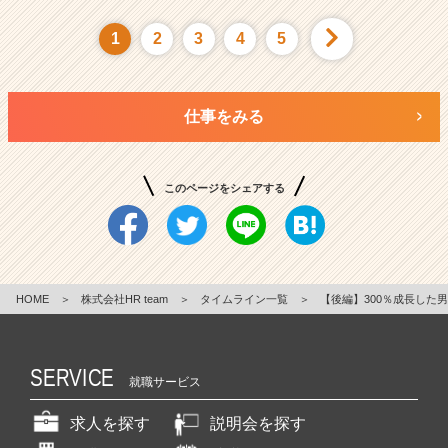
1
2
3
4
5
仕事をみる
このページをシェアする
HOME
＞
株式会社HR team
＞
タイムライン一覧
＞
【後編】300％成長した男
SERVICE
就職サービス
求人を探す
説明会を探す