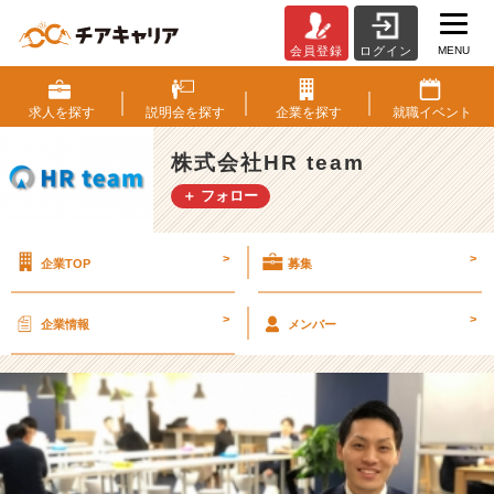
MENU
会員登録
ログイン
【後
編】
3
求人を
探す
説明会を
探す
企業を
探す
就職
イベント
0
0％
株式会社HR team
成
＋ フォロー
長
し
た
>
>
企業TOP
募集
男
【株
式
>
>
企業情報
メンバー
会
社
H
R
t
e
a