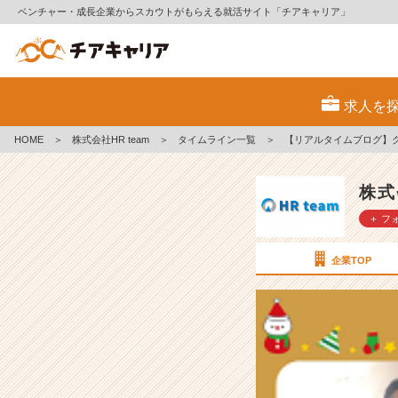
ベンチャー・成長企業からスカウトがもらえる就活サイト「チアキャリア」
【リ
ア
求人を
ル
タ
HOME
＞
株式会社HR team
＞
タイムライン一覧
＞
【リアルタイムブログ】
イ
ム
ブ
株式
ロ
＋ フ
グ】
ク
リ
企業TOP
ス
マ
ス
な
の
で
社