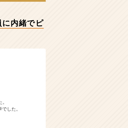
員に内緒でピ
た。
学でした。