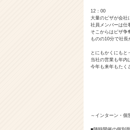
e
e
12：00
r
大量のピザが会社
C
社員メンバーは仕
a
そこからはピザ争奪
r
ものの10分で社
e
e
r）
とにもかくにもと
当社の営業も年内
今年も来年もたく
～インターン・個
■随時開催の個別