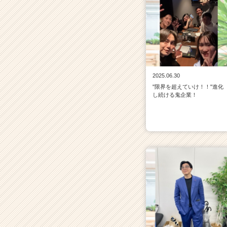
2025.06.30
"限界を超えていけ！！"進化
し続ける鬼企業！