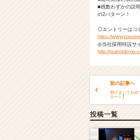
■残数わずかの説明会(
の2パターン！
◎エントリーはコ
https://www.passi
◎当社採用特設サイ
http://reaholdings.co
前の記事へ
明けましておめで
タート】
投稿一覧