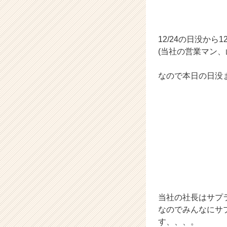
ら
ス
カ
12/24の日没から
ウ
(当社の営業マン、
ト
が
届
なので本日の日没
く
就
活
サ
イ
ト
チ
ア
キ
ャ
リ
当社の社長はサプ
ア
なのでみんなにサ
（C
す、、、。
h