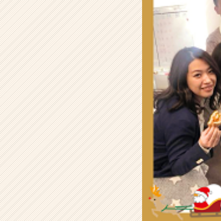
員
に
内
緒
で
ピ
ザ
を
頼
ん
で
お
い
た
話。
【株
式
会
社
H
R