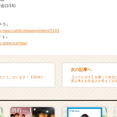
1/16)
チラ↓
on-navi.com/company/intern/3141
ト↓
.jp/recruit-top/
次の記事へ
とうございます！【2019ス
【リアルガチ】仕事って本当
直な考えを社会人が答えてみ