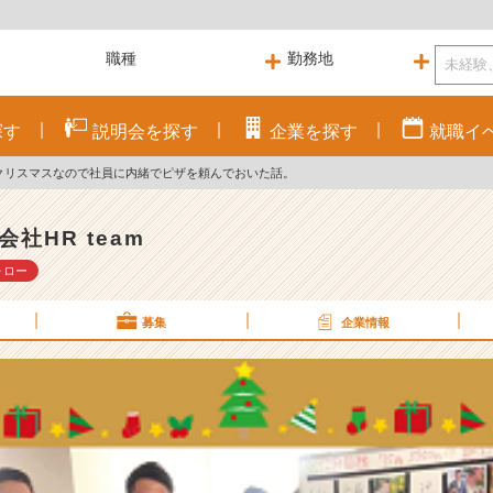
探す
説明会を
探す
企業を
探す
就職
イ
クリスマスなので社員に内緒でピザを頼んでおいた話。
会社HR team
ォロー
募集
企業情報