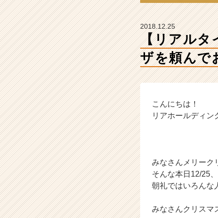
t
e
a
2018.12.25
m
【リアルタ
の
タ
ザを頼んで
イ
ム
ラ
イ
こんにちは！
ン】
|
リアホールディン
ベ
ン
チ
ャ
みなさんメリーク
ー・
そんな本日12/2
成
朝礼ではいろんな
長
企
業
みなさんクリスマ
か