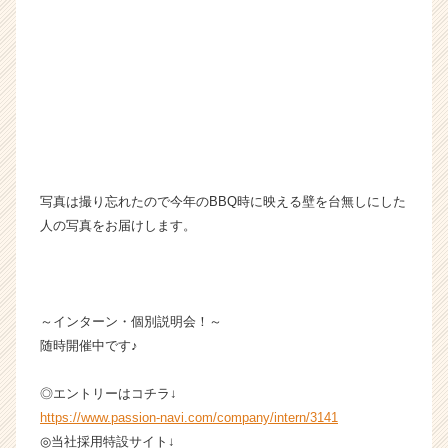
届
く
就
活
サ
イ
ト
チ
ア
キ
写真は撮り忘れたので今年のBBQ時に映える壁を台無しにした
ャ
人の写真をお届けします。
リ
ア
（C
h
～インターン・個別説明会！～
e
随時開催中です♪
e
r
C
◎エントリーはコチラ↓
a
https://www.passion-navi.com/company/intern/3141
r
◎当社採用特設サイト↓