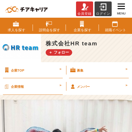
MENU
会員登録
ログイン
2
0
卒
求人を
探す
説明会を
探す
企業を
探す
就職
イベント
内
定
株式会社HR team
者
＋ フォロー
第
一
号
>
>
企業TOP
募集
誕
生！！！
【ひ
>
>
企業情報
メンバー
ら
が
な
な
い
と
タ