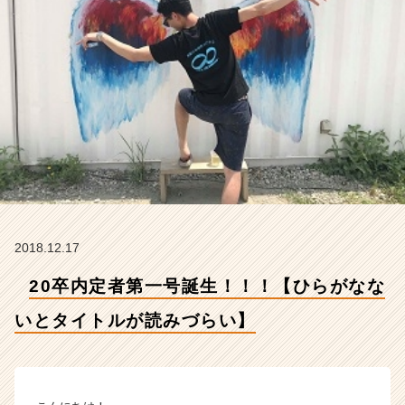
イ
ト
ル
が
読
み
づ
ら
い】
【株
式
会
社
2018.12.17
H
R
20卒内定者第一号誕生！！！【ひらがなな
t
e
いとタイトルが読みづらい】
a
m
の
タ
イ