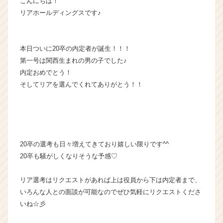
こんにちは！
ム
リアホールディングスです♪
ラ
イ
ン】
本日ついに20卒の内定者が誕生！！！
|
第一号は関西生まれの男の子でした♪
ベ
ン
内定おめでとう！
チ
そしてリアを選んでくれてありがとう！！
ャ
ー・
成
長
企
20卒の選考も日々増えてきており嬉しい限りです^^
業
か
20卒も騒がしくなりそうな予感♡
ら
ス
リア選考はリクエストがあれば上は役員から下は内定者まで、
カ
いろんな人との面談が可能なのでぜひ気軽にリクエストくださ
ウ
いね☆彡
ト
が