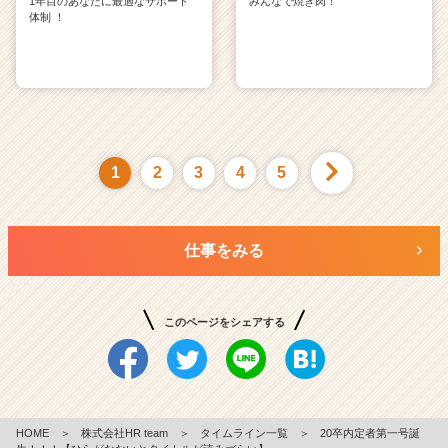
1年目のあなたに最適なサポート
みんなで焼き肉！
体制 ！
1
2
3
4
5
仕事をみる
このページをシェアする
HOME
＞
株式会社HR team
＞
タイムライン一覧
＞
20卒内定者第一号誕