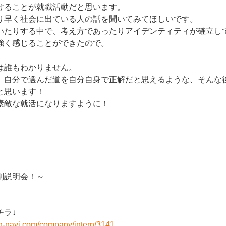
けることが就職活動だと思います。
り早く社会に出ている人の話を聞いてみてほしいです。
いたりする中で、考え方であったりアイデンティティが確立し
強く感じることができたので。
は誰もわかりません。
、自分で選んだ道を自分自身で正解だと思えるような、そんな
と思います！
素敵な就活になりますように！
別説明会！～
チラ↓
on-navi.com/company/intern/3141