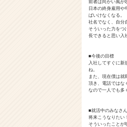
前者は向かい風が
ャ
日本の終身雇用や
ー・
ばいけなくなる。
成
社名でなく、自分
長
そういった力をつ
企
業
長できると思い入
か
ら
ス
■今後の目標
カ
入社してすぐに新
ウ
ね。
ト
また、現在僕は就
が
届
頂き、電話ではな
く
なので一人でも多
就
活
サ
■就活中のみなさ
イ
将来こうなりたい
ト
そういったことが
チ