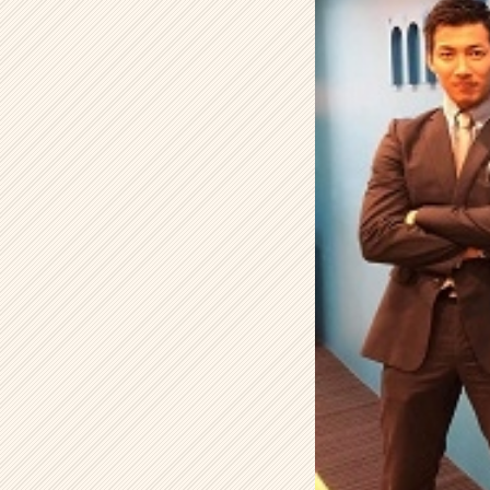
と
し
穴
に
は
ま
っ
た
大
学
生
が
本
気
で
意
思
決
定
し
た