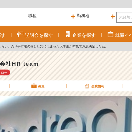
探す
説明会を
探す
企業を
探す
就職
イ
ょろい」売り手市場の落とし穴にはまった大学生が本気で意思決定した話。
会社HR team
ォロー
募集
企業情報