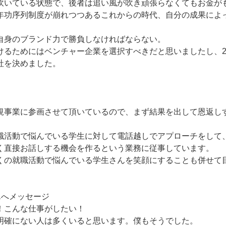
吹いている状態で、後者は追い風が吹き頑張らなくてもお金が
年功序列制度が崩れつつあるこれからの時代、自分の成果によ
自身のブランド力で勝負しなければならない。
けるためにはベンチャー企業を選択すべきだと思いましたし、2
社を決めました。
規事業に参画させて頂いているので、まず結果を出して恩返し
職活動で悩んでいる学生に対して電話越しでアプローチをして
く直接お話しする機会を作るという業務に従事しています。
くの就職活動で悩んでいる学生さんを笑顔にすることも併せて
んへメッセージ
！こんな仕事がしたい！
明確にない人は多くいると思います。僕もそうでした。