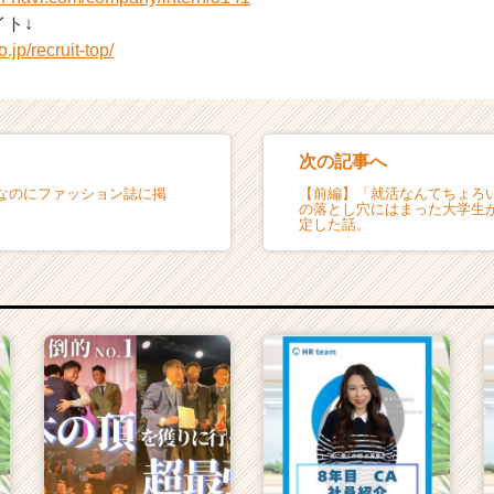
ト↓
.jp/recruit-top/
次の記事へ
なのにファッション誌に掲
【前編】「就活なんてちょろ
の落とし穴にはまった大学生
定した話。