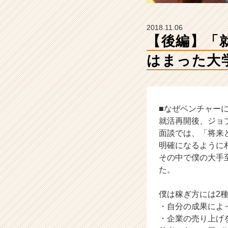
話。
【株
式
2018.11.06
会
【後編】「
社
H
はまった大
R
t
e
a
■なぜベンチャー
m
の
就活再開後、ジョ
タ
面談では、「将来
イ
明確になるように
ム
その中で僕の大手
ラ
た。
イ
ン】
僕は稼ぎ方には2
|
ベ
・自分の成果によ
ン
・企業の売り上げ
チ