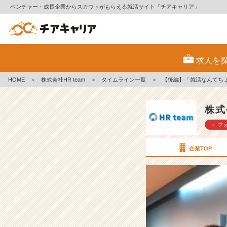
ベンチャー・成長企業からスカウトがもらえる就活サイト「チアキャリア」
【後
編】
求人を
「就
活
HOME
＞
株式会社HR team
＞
タイムライン一覧
＞
【後編】「就活なんてち
な
ん
て
株式
ち
＋ フ
ょ
ろ
い」
企業TOP
売
り
手
市
場
の
落