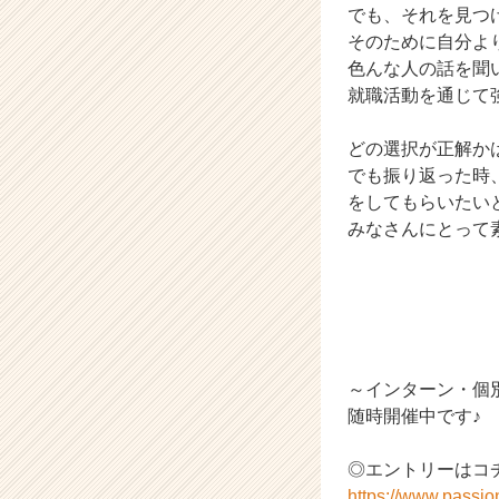
ア
でも、それを見つ
キ
そのために自分よ
ャ
色んな人の話を聞
リ
就職活動を通じて
ア
（C
どの選択が正解か
h
でも振り返った時
e
e
をしてもらいたい
r
みなさんにとって
C
a
r
e
e
r）
～インターン・個
随時開催中です♪
◎エントリーはコ
https://www.passi