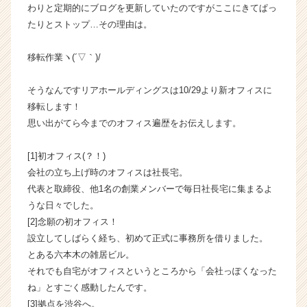
わりと定期的にブログを更新していたのですがここにきてぱっ
か
たりとストップ…その理由は。
ら
ス
カ
移転作業ヽ(´▽｀)/
ウ
ト
そうなんですリアホールディングスは10/29より新オフィスに
が
移転します！
届
思い出がてら今までのオフィス遍歴をお伝えします。
く
就
[1]初オフィス(？！)
活
サ
会社の立ち上げ時のオフィスは社長宅。
イ
代表と取締役、他1名の創業メンバーで毎日社長宅に集まるよ
ト
うな日々でした。
チ
[2]念願の初オフィス！
ア
設立してしばらく経ち、初めて正式に事務所を借りました。
キ
とある六本木の雑居ビル。
ャ
それでも自宅がオフィスというところから「会社っぽくなった
リ
ア
ね」とすごく感動したんです。
（C
[3]拠点を渋谷へ。