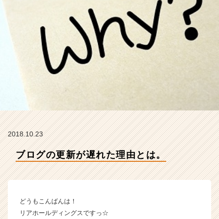
R
t
e
a
m
の
タ
イ
ム
ラ
イ
ン】
|
2018.10.23
ベ
ン
ブログの更新が遅れた理由とは。
チ
ャ
ー・
成
長
どうもこんばんは！
企
リアホールディングスですっ☆
業