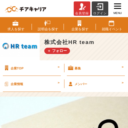
MENU
会員登録
ログイン
ブ
ロ
グ
求人を
探す
説明会を
探す
企業を
探す
就職
イベント
の
更
株式会社HR team
新
＋ フォロー
が
遅
れ
>
>
企業TOP
募集
た
理
由
>
>
企業情報
メンバー
と
は。
【株
式
会
社
H