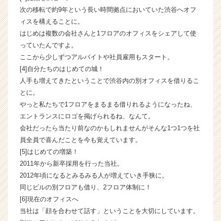
h
次の移転で約9年という長い時間拠点においていた渋谷へオフ
e
ィスを構えることに。
e
はじめは複数の会社さんと1フロアのオフィスをシェアして使
r
っていたんですよ。
C
ここから少しずつアルバイトや社員雇用もスタート。
a
r
[4]自分たちのはじめての城！
e
人手も増えてきたということで渋谷内の別オフィスを借りるこ
e
とに。
r）
やっと私たちで1フロアをまるまる借りれるようになったね、
エントランスにロゴを掲げられるね、なんて。
会社だったら当たり前なのかもしれませんがそんな1つ1つを社
員全員で喜んだことを今も覚えています。
[5]はじめての増築！
2011年から新卒採用を行った当社。
2012年頃になるとみるみる人が増えていき手狭に。
同じビルの別フロアも借り、2フロア体制に！
[6]現在のオフィスへ
当社は「顔を合わせて話す」ということを大切にしています。