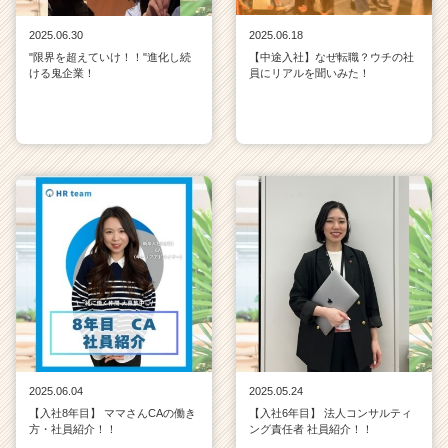
2025.06.30
2025.06.18
"限界を超えていけ！！"進化し続
【中途入社】なぜ転職？ウチの社
ける鬼企業！
員にリアルを聞いみた！
2025.06.04
2025.05.24
【入社8年目】 ママさんCAの働き
【入社6年目】 法人コンサルティ
方・社員紹介！！
ング責任者 社員紹介！！