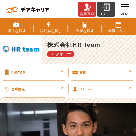
MENU
会員登録
ログイン
【後
編】
超
求人を
探す
説明会を
探す
企業を
探す
就職
イベント
絶
安
株式会社HR team
定
＋ フォロー
思
考
だ
>
>
企業TOP
募集
っ
た
僕
>
>
企業情報
メンバー
が
ベ
ン
チ
ャ
ー
へ