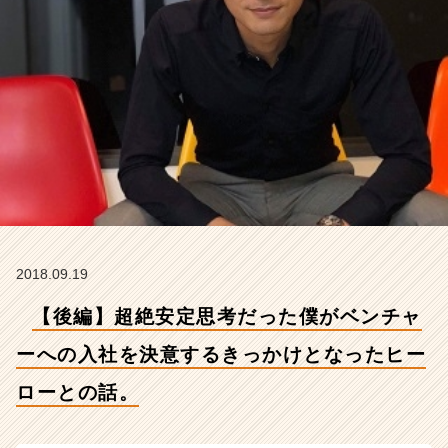
の
入
社
を
決
意
す
る
き
っ
か
け
と
2018.09.19
な
っ
【後編】超絶安定思考だった僕がベンチャ
た
ヒ
ーへの入社を決意するきっかけとなったヒー
ー
ロ
ローとの話。
ー
と
の