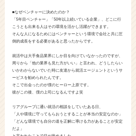
話。
■なぜベンチャーに決めたのか？
【株
式
「5年目ベンチャー」「50年以上続いている企業」、どこに行
会
こうとも出来る人はその環境を活かし活躍ができます。
社
そんな人になるためにはベンチャーという環境で会社と共に圧
H
倒的成長をする必要があると思ったからです。
R
t
就活中は大手食品業界にしか目を向けていなかったのですが、
e
周りから「他の業界も見た方がいい」と言われ、どうしたらい
a
m
いかわからないでいた時に友達から就活エージェントというサ
の
ービスを勧められたんです。
タ
そこで出会ったのが僕のヒーロー上原です。
イ
彼がこの後、僕の上司になるんですよ笑
ム
ラ
リアグループに通い就活の相談をしていたある日、
イ
「人や環境に守ってもらおうとすることが本当の安定なのか」
ン】
|
「どんな環境でも自分の道を正解に導ける力があることが安定
ベ
だよ」
ン
と言われたことで目が覚めました。