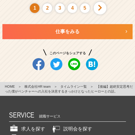
1
2
3
4
5
仕事をみる
このページをシェアする
HOME
＞
株式会社HR team
＞
タイムライン一覧
＞
【後編】超絶安定思考だ
った僕がベンチャーへの入社を決意するきっかけとなったヒーローとの話。
SERVICE
就職サービス
求人を探す
説明会を探す