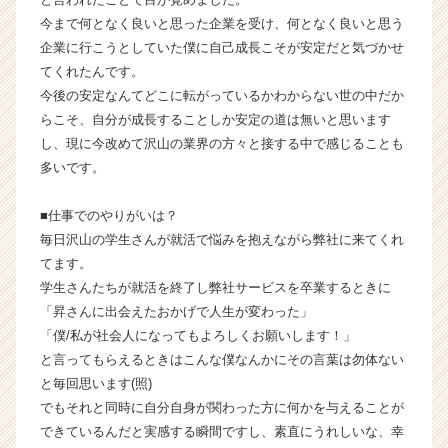
チ
今まで何となく良いと思った企業を受け、何となく良いと思う
ャ
企業に行こうとしていた僕に自己成長こそが安定だと気づかせ
ー・
てくれたんです。
成
今後の安定なんてどこに転がっているかわからない世の中だか
長
企
らこそ、自分が成長することしか安定の道は無いと思います
業
し、現に今改めて沢山の業界の方々と接する中で感じることも
か
多いです。
ら
ス
■仕事でのやりがいは？
カ
毎日沢山の学生さんが就活で悩みを抱えながら弊社に来てくれ
ウ
てます。
ト
が
学生さんたちが就活を終了し弊社サービスを卒業するときに
届
「昇さんに出会えたおかげで人生が変わった」
く
「僕/私が社会人になってもよろしくお願いします！」
就
と言ってもらえるときはこんな僕なんかにその言葉は勿体ない
活
と毎回思います(照)
サ
でもそれと同時に自分自身が関わった方に何かを与えることが
イ
できているんだと実感する瞬間ですし、素直にうれしいな、幸
ト