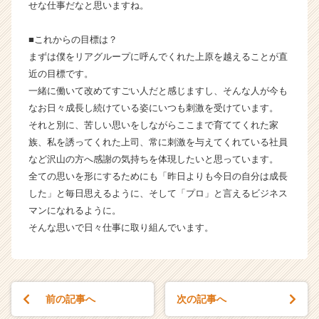
チ
せな仕事だなと思いますね。
ア
キ
■これからの目標は？
ャ
まずは僕をリアグループに呼んでくれた上原を越えることが直
リ
近の目標です。
ア
一緒に働いて改めてすごい人だと感じますし、そんな人が今も
（C
なお日々成長し続けている姿にいつも刺激を受けています。
h
e
それと別に、苦しい思いをしながらここまで育ててくれた家
e
族、私を誘ってくれた上司、常に刺激を与えてくれている社員
r
など沢山の方へ感謝の気持ちを体現したいと思っています。
C
全ての思いを形にするためにも「昨日よりも今日の自分は成長
a
した」と毎日思えるように、そして「プロ」と言えるビジネス
r
マンになれるように。
e
そんな思いで日々仕事に取り組んでいます。
e
r）
前の記事へ
次の記事へ