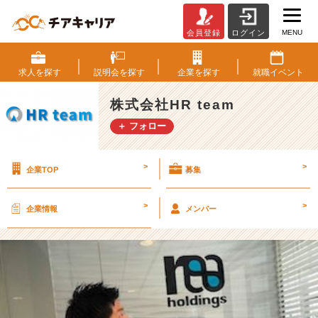
MENU
会員登録
ログイン
【前
編】
学
求人を
探す
説明会を
探す
企業を
探す
就職
イベント
生
起
株式会社HR team
業
＋ フォロー
を
経
験
>
>
企業TOP
募集
し
た
元
>
>
企業情報
メンバー
社
長
が、
人
材
ベ
ン