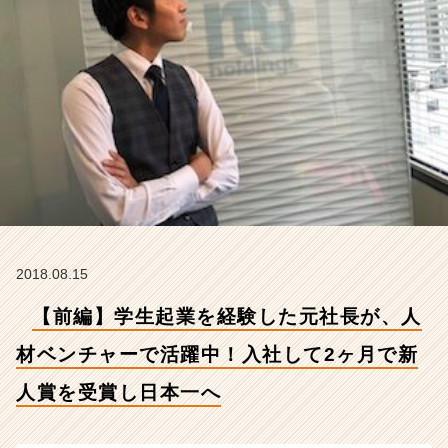
チ
ャ
ー
で
活
躍
中！
入
社
し
て
2
ヶ
2018.08.15
月
で
【前編】学生起業を経験した元社長が、人
新
人
材ベンチャーで活躍中！入社して2ヶ月で新
賞
を
人賞を受賞し日本一へ
受
賞
し