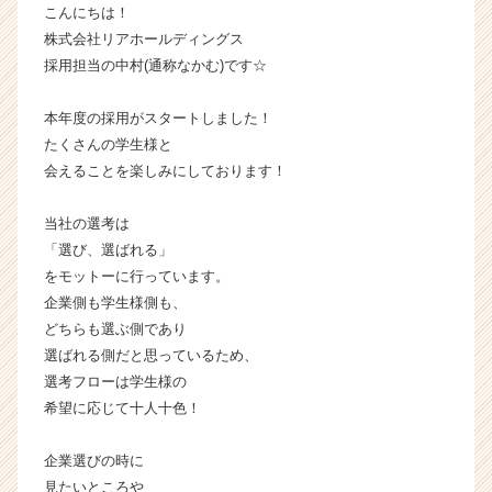
こんにちは！
業
株式会社リアホールディングス
か
採用担当の中村(通称なかむ)です☆
ら
ス
カ
本年度の採用がスタートしました！
ウ
たくさんの学生様と
ト
会えることを楽しみにしております！
が
届
当社の選考は
く
「選び、選ばれる」
就
活
をモットーに行っています。
サ
企業側も学生様側も、
イ
どちらも選ぶ側であり
ト
選ばれる側だと思っているため、
チ
選考フローは学生様の
ア
希望に応じて十人十色！
キ
ャ
リ
企業選びの時に
ア
見たいところや