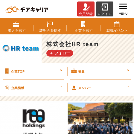
MENU
会員登録
ログイン
あ
け
ま
求人を
探す
説明会を
探す
企業を
探す
就職
イベント
し
て
株式会社HR team
お
＋ フォロー
め
で
と
>
>
企業TOP
募集
う
ご
ざ
>
>
企業情報
メンバー
い
ま
す!!
【株
式
会
社