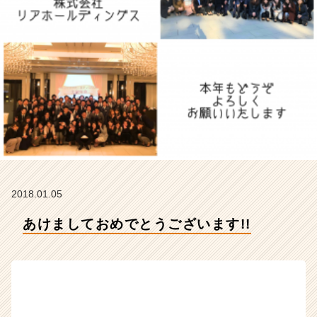
H
R
t
e
a
m
の
タ
イ
ム
ラ
イ
ン】
2018.01.05
|
ベ
あけましておめでとうございます!!
ン
チ
ャ
ー・
成
長
企