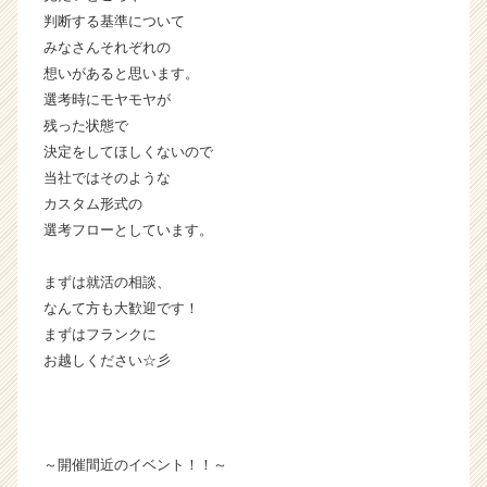
（C
判断する基準について
h
みなさんそれぞれの
e
想いがあると思います。
e
選考時にモヤモヤが
r
残った状態で
C
a
決定をしてほしくないので
r
当社ではそのような
e
カスタム形式の
e
選考フローとしています。
r）
まずは就活の相談、
なんて方も大歓迎です！
まずはフランクに
お越しください☆彡
～開催間近のイベント！！～