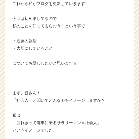
これから私がブログを更新していきます！！！
企
業
今回は初めましてなので
か
ら
私のことを知ってもらおう！という事で
ス
カ
・近藤の就活
ウ
・大切にしていること
ト
が
についてお話ししたいと思います☆
届
く
就
活
サ
まず、皆さん！
イ
「社会人」と聞いてどんな姿をイメージしますか？
ト
チ
私は
ア
「疲れきって電車に乗るサラリーマン＝社会人」
キ
ャ
というイメージでした。
リ