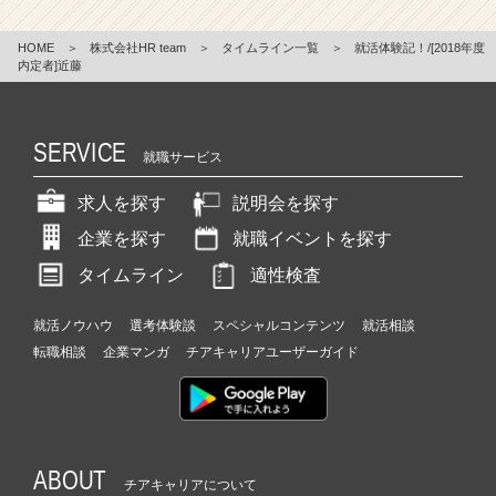
HOME
＞
株式会社HR team
＞
タイムライン一覧
＞
就活体験記！/[2018年度
内定者]近藤
SERVICE
就職サービス
求人を探す
説明会を探す
企業を探す
就職イベントを探す
タイムライン
適性検査
就活ノウハウ
選考体験談
スペシャルコンテンツ
就活相談
転職相談
企業マンガ
チアキャリアユーザーガイド
ABOUT
チアキャリアについて