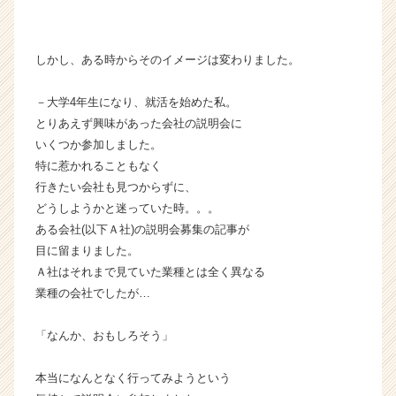
ア
（C
h
しかし、ある時からそのイメージは変わりました。
e
e
－大学4年生になり、就活を始めた私。
r
C
とりあえず興味があった会社の説明会に
a
いくつか参加しました。
r
特に惹かれることもなく
e
行きたい会社も見つからずに、
e
どうしようかと迷っていた時。。。
r）
ある会社(以下Ａ社)の説明会募集の記事が
目に留まりました。
Ａ社はそれまで見ていた業種とは全く異なる
業種の会社でしたが…
「なんか、おもしろそう」
本当になんとなく行ってみようという