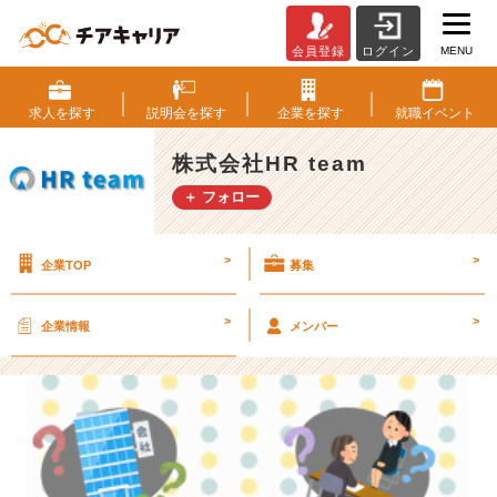
MENU
会員登録
ログイン
就
活
体
求人を
探す
説明会を
探す
企業を
探す
就職
イベント
験
記！/
株式会社HR team
[2
＋ フォロー
0
1
8
>
>
企業TOP
募集
年
度
内
>
>
企業情報
メンバー
定
者]
近
藤
【株
式
会