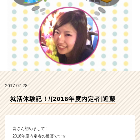
社
H
R
t
e
a
m
の
タ
イ
ム
ラ
イ
2017.07.28
ン】
|
就活体験記！/[2018年度内定者]近藤
ベ
ン
チ
ャ
ー・
皆さん初めまして！
成
2018年度内定者の近藤です☆
長