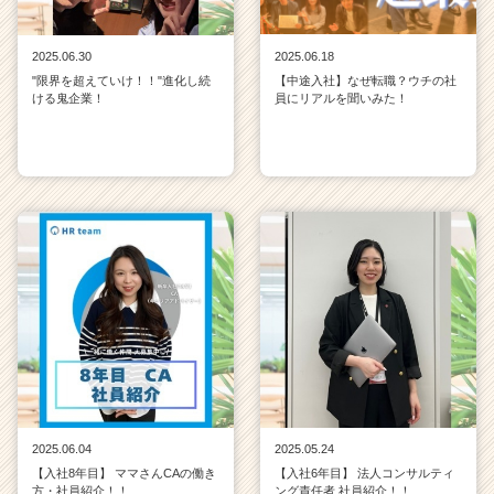
2025.06.30
2025.06.18
"限界を超えていけ！！"進化し続
【中途入社】なぜ転職？ウチの社
ける鬼企業！
員にリアルを聞いみた！
2025.06.04
2025.05.24
【入社8年目】 ママさんCAの働き
【入社6年目】 法人コンサルティ
方・社員紹介！！
ング責任者 社員紹介！！